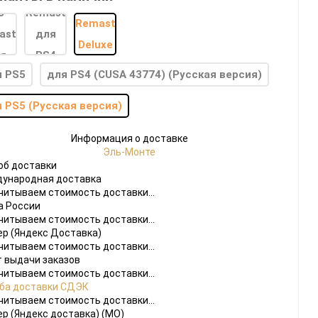
я PS5
для PS4 (CUSA 43774) (Русская версия)
 PS5 (Русская версия)
do
Информация о доставке
Эль-Монте
[23]
Игры
[175]
Аксессуары
[37]
об доставки
ународная доставка
 2
[1]
Игры
[30]
Аксессуары
[10]
читываем стоимость доставки...
а России
читываем стоимость доставки...
ер (Яндекс Доставка)
читываем стоимость доставки...
т выдачи заказов
читываем стоимость доставки...
ба доставки СДЭК
читываем стоимость доставки...
ер (Яндекс доставка) (МО)