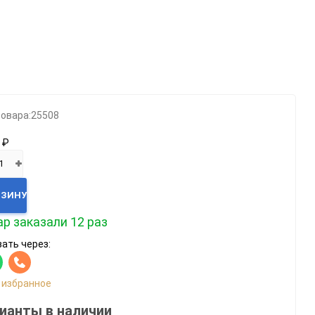
Категории
Геймпады
Зарядки, адаптеры
Карты памяти / HD
товара:
25508
Крышки, подставки
 ₽
Фигурки
Шлемы, рули
Эл.книги / планшеты
РЗИНУ
р заказали 12 раз
ать через:
 избранное
ианты в наличии