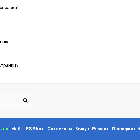
справка"
анию
страницу
пили
Моба
PS Store
Оптовикам
Выкуп
Ремонт
Проверка г