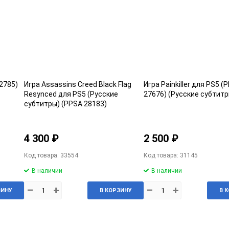
32785)
Игра Assassins Creed Black Flag
Игра Painkiller для PS5 (
Resynced для PS5 (Русские
27676) (Русские субтитр
субтитры) (PPSA 28183)
4 300 ₽
2 500 ₽
Код товара: 33554
Код товара: 31145
В наличии
В наличии
–
+
–
+
ЗИНУ
В КОРЗИНУ
В 