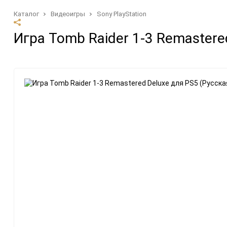
Каталог
Видеоигры
Sony PlayStation
Аксессуары
Бренды
Игра Tomb Raider 1-3 Remastere
Microsoft Xbox
Amazon
Nintendo
Asus
Sony PlayStation
Microsoft
Разные
Nintendo
Sony
Valve
Приставки
Цифровые
Microsoft Xbox
Видеоигры
Nintendo
Подписки и DLC
Sony PlayStation