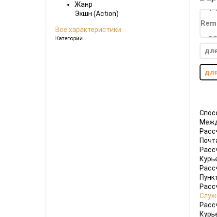
Жанр
Ноутбуки
Экшн (Action)
Планшеты
Все характеристики
Категории
Телефоны
дл
Часы
для
Microsoft Xbox
Ninten
Series
[1]
Игры
[83]
Аксессуары
[12]
Switch
Спос
Межд
One
[5]
Игры
[66]
Аксессуары
[19]
Switch
Расс
Почт
360
[9]
Игры
[122]
Аксессуары
[22]
Расс
Курь
Расс
Пунк
Расс
Служ
Расс
Курь