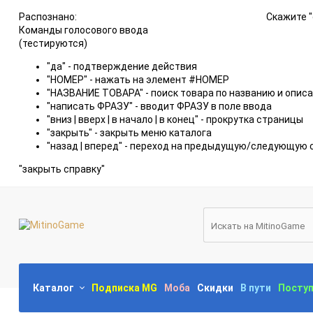
Распознано:
Скажите "
Команды голосового ввода
(тестируются)
"да" - подтверждение действия
"НОМЕР" - нажать на элемент #НОМЕР
"НАЗВАНИЕ ТОВАРА" - поиск товара по названию и опис
"написать ФРАЗУ" - вводит ФРАЗУ в поле ввода
"вниз | вверх | в начало | в конец" - прокрутка страницы
"закрыть" - закрыть меню каталога
"назад | вперед" - переход на предыдущую/следующую 
"закрыть справку"
Каталог
Подписка MG
Моба
Скидки
В пути
Посту