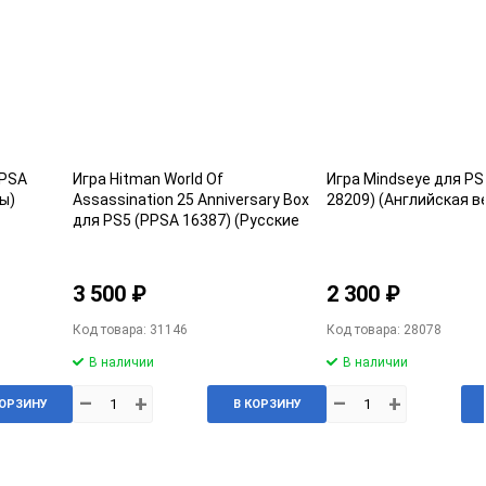
PPSA
Игра Hitman World Of
Игра Mindseye для PS
ы)
Assassination 25 Anniversary Box
28209) (Английская в
для PS5 (PPSA 16387) (Русские
субтитры)
3 500 ₽
2 300 ₽
Код товара: 31146
Код товара: 28078
В наличии
В наличии
–
+
–
+
КОРЗИНУ
В КОРЗИНУ