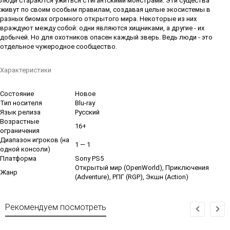
люди стараются ужиться с гигантскими монстрами. Эти существа
живут по своим особым правилам, создавая целые экосистемы в
разных биомах огромного открытого мира. Некоторые из них
враждуют между собой: одни являются хищниками, а другие - их
добычей. Но для охотников опасен каждый зверь. Ведь люди - это
отдельное чужеродное сообщество.
Характеристики
Состояние
Новое
Тип носителя
Blu-ray
Язык релиза
Русский
Возрастные
16+
ограничения
Диапазон игроков (на
1 — 1
одной консоли)
Платформа
Sony PS5
Открытый мир (OpenWorld), Приключения
Жанр
(Adventure), РПГ (RGP), Экшн (Action)
Рекомендуем посмотреть