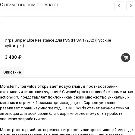
С этим товаром покупают
Игра Sniper Elite Resistance для PS5 (PPSA 17232) (Русские
субтитры)
3 400 ₽
Описание
Monster hunter wilds открывает новую главу в противостоянии
охотников и гигантских чудовищ! Свежий проект в линейке знаменитых
action/RPG представляет поклонникам серии множество уникальных
механик и огромный размах происходящего. Capcom уверенно
развивает франшизу многие годы, а MH: Wilds станет важной точкой
эволюции для всей серии благодаря многолетнему опыту работы
японских разработчиков.
Монстр хантер вайлдс перенесет игроков в завораживающий мир, где