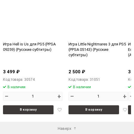
Игра Hell is Us для PS5 (PPSA
Игра Little Nightmares 3 для PS5
Игр
09259) (Русские субтитры)
(PPSA 05143) (Русские
Edi
субтитры)
(Ан
3 499 ₽
2 500 ₽
3 
Код товара: 30574
Код товара: 31051
Код
В наличии
В наличии
–
+
–
+
–
Добавить
Доба
В корзину
В корзину
в
в
избранное
избра
Наверх