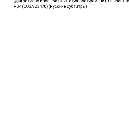
Разные
Весь каталог с количеством
Sony PlayStation
PS5
[6]
Игры
[378]
Аксессуары
[58]
PS4
[5]
Игры
[298]
Аксессуары
[36]
PS3
[2]
Игры
[152]
Аксессуары
[15]