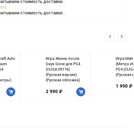
читываем стоимость доставки...
rry
читываем стоимость доставки...
heft Auto
Игра Жизнь после
Игра Metr
mium
Days Gone для PS4
(Метро И
S4
(CUSA 09176)
PS4 (CUSA
(Русская версия)
(Русская 
титры)
(Русская обложка)
1 990 ₽
2 990 ₽