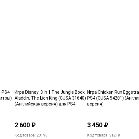
я PS4
Игра Disney: 3 in 1 The Jungle Book,
Игра Chicken Run Eggstra
титры)
Aladdin, The Lion King (CUSA 31640)
PS4 (CUSA 54201) (Англ
(Английская версия) для PS4
версия)
2 600 ₽
3 450 ₽
Код товара: 23196
Код товара: 31218