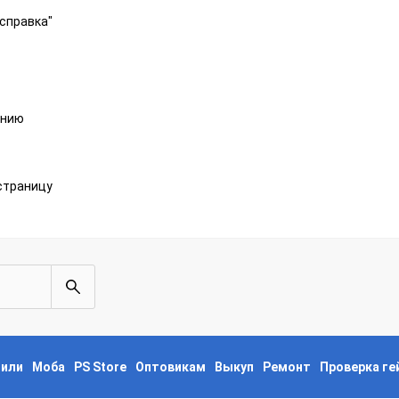
справка"
анию
страницу
пили
Моба
PS Store
Оптовикам
Выкуп
Ремонт
Проверка г