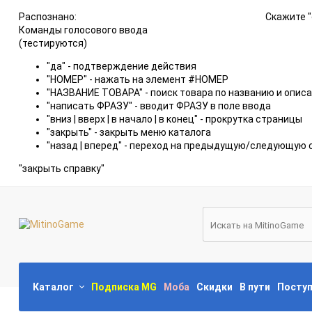
Распознано:
Скажите "
Команды голосового ввода
(тестируются)
"да" - подтверждение действия
"НОМЕР" - нажать на элемент #НОМЕР
"НАЗВАНИЕ ТОВАРА" - поиск товара по названию и опис
"написать ФРАЗУ" - вводит ФРАЗУ в поле ввода
"вниз | вверх | в начало | в конец" - прокрутка страницы
"закрыть" - закрыть меню каталога
"назад | вперед" - переход на предыдущую/следующую 
"закрыть справку"
Каталог
Подписка MG
Моба
Скидки
В пути
Посту