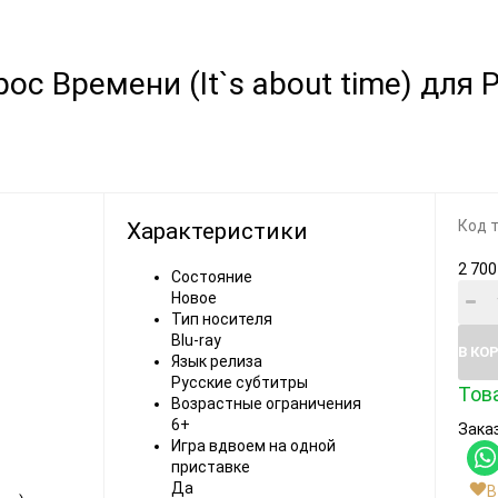
Видеоигры
Запчасти
рос Времени (It`s about time) для
Microsoft Xbox
Microsoft Xbox
Nintendo
Nintendo
Sony PlayStation
Sony PlayStation
Разные 8 и 16 бит
Разные
Код 
Характеристики
2 700
Состояние
Новое
Тип носителя
Blu-ray
В КО
Моба-каталог
Язык релиза
Русские субтитры
Тов
Бронефоны
Возрастные ограничения
6+
Заказ
Игровые модели
Игра вдвоем на одной
приставке
Наушники
Да
В