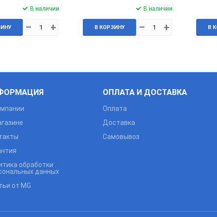
В наличии
В наличии
–
+
–
+
ЗИНУ
В КОРЗИНУ
В 
ФОРМАЦИЯ
ОПЛАТА И ДОСТАВКА
омпании
Оплата
агазине
Доставка
такты
Самовывоз
антия
итика обработки
сональных данных
тьи от MG