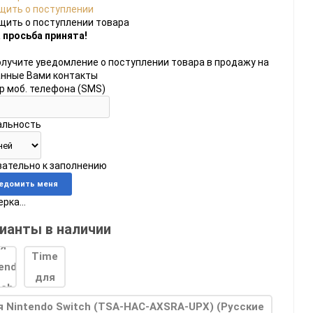
щить о поступлении
щить о поступлении товара
 просьба принята!
олучите уведомление о поступлении товара в продажу на
анные Вами контакты
р моб. телефона (SMS)
альность
do
[23]
Игры
[175]
Аксессуары
[37]
язательно к заполнению
 2
[1]
Игры
[30]
Аксессуары
[10]
рка...
ианты в наличии
я Nintendo Switch (TSA-HAC-AXSRA-UPX) (Русские