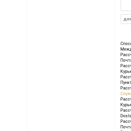
для
Спос
Межд
Расс
Почт
Расс
Курь
Расс
Пунк
Расс
Служ
Расс
Курь
Расс
Dosta
Расс
Почт