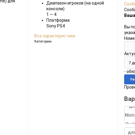
Диапазон игроков (на одной
Сооб
Ноутбуки
консоли)
Сооб
Планшеты
1 — 4
Ваша
Платформа
Телефоны
Sony PS4
Вы п
указ
Часы
Все характеристики
Номе
Категории
Акту
Microsoft Xbox
Ninten
Series
[0]
Игры
[83]
Аксессуары
[12]
Switch
- об
One
[5]
Игры
[69]
Аксессуары
[19]
Switch
Прове
360
[9]
Игры
[122]
Аксессуары
[22]
Вар
дл