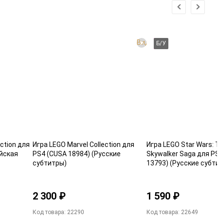
Видео
Б/У
ction для
Игра LEGO Marvel Collection для
Игра LEGO Star Wars: 
ийская
PS4 (CUSA 18984) (Русские
Skywalker Saga для P
субтитры)
13793) (Русские субт
2 300 ₽
1 590 ₽
Код товара: 22290
Код товара: 22649