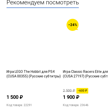
Рекомендуем посмотреть
−24%
Игра LEGO The Hobbit для PS4
Игра Classic Racers Elite дл
(CUSA 00355) (Русские субтитры)
(CUSA 27197) (Русские суб
2 500 ₽
−600 ₽
1 500 ₽
1 900 ₽
Код товара: 22291
Код товара: 23646