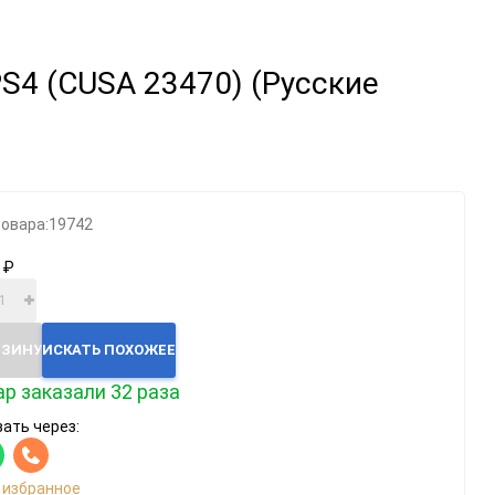
Категории
 PS4 (CUSA 23470) (Русские
Геймпады
Зарядки, адаптеры
Карты памяти / HD
Крышки, подставки
товара:
19742
Фигурки
 ₽
Шлемы, рули
Эл.книги / планшеты
РЗИНУ
ИСКАТЬ ПОХОЖЕЕ
ар заказали 32 раза
ать через:
 избранное