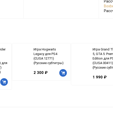
Расс
Boxbe
Расс
ider
Игра Hogwarts
Игра Grand T
Legacy для PS4
5, GTA 5: Pre
(CUSA 12771)
Edition для P
) для
(Русские субтитры)
(CUSA 00411)
)
(Русские суб
)
2 300 ₽
1 990 ₽