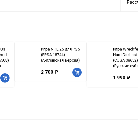
Расс
 Us
Игра NHL 25 для PS5
Игра Wreckfes
ered
(PPSA 18744)
Hard Die Last
5508)
(Английская версия)
(CUSA 08652)
)
(Русские суб
2 700 ₽
1 990 ₽