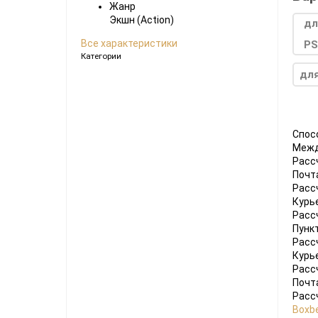
Жанр
Ноутбуки
Экшн (Action)
Планшеты
Все характеристики
Категории
Телефоны
дл
Часы
Microsoft Xbox
Ninten
Спос
Межд
Series
[1]
Игры
[83]
Аксессуары
[13]
Switch
Расс
Почт
One
[5]
Игры
[66]
Аксессуары
[20]
Switch
Расс
Курь
360
[9]
Игры
[121]
Аксессуары
[22]
Расс
Пунк
Расс
Курь
Расс
Почт
Расс
Boxbe