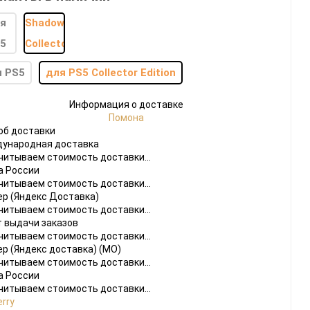
я PS5
для PS5 Collector Edition
Информация о доставке
Помона
do
об доставки
ународная доставка
[23]
Игры
[175]
Аксессуары
[37]
читываем стоимость доставки...
а России
 2
[1]
Игры
[30]
Аксессуары
[10]
читываем стоимость доставки...
ер (Яндекс Доставка)
читываем стоимость доставки...
т выдачи заказов
читываем стоимость доставки...
ер (Яндекс доставка) (МО)
читываем стоимость доставки...
а России
читываем стоимость доставки...
rry