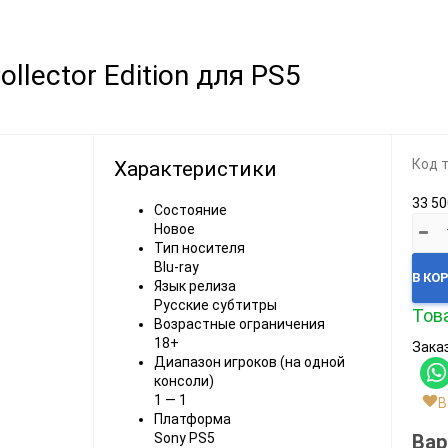
Видеоигры
Запчасти
llector Edition для PS5
Microsoft Xbox
Microsoft Xbox
Nintendo
Nintendo
Sony PlayStation
Sony PlayStation
Код 
Характеристики
Разные 8 и 16 бит
Разные
33 50
Состояние
Новое
Тип носителя
Blu-ray
В КО
Язык релиза
Русские субтитры
Това
Возрастные ограничения
Моба-каталог
18+
Заказ
Бронефоны
Диапазон игроков (на одной
консоли)
Игровые модели
1 — 1
В
Платформа
Наушники
Вар
Sony PS5