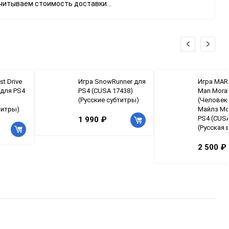
читываем стоимость доставки...
t Drive
Игра SnowRunner для
Игра MAR
 для PS4
PS4 (CUSA 17438)
Man Mora
(Русские субтитры)
(Человек-
титры)
Майлз Мо
PS4 (CUSA
1 990 ₽
(Русская 
2 500 ₽