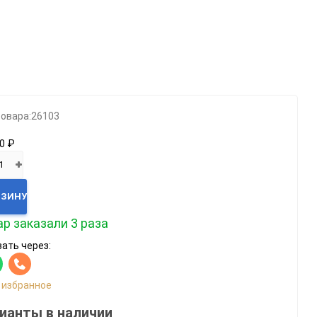
Категории
Геймпады
Зарядки, адаптеры
Карты памяти / HD
товара:
26103
Крышки, подставки
0 ₽
Фигурки
Шлемы, рули
Эл.книги / планшеты
РЗИНУ
р заказали 3 раза
ать через:
 избранное
ианты в наличии