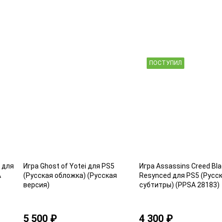
ПОСТУПИЛ
m для
Игра Ghost of Yotei для PS5
Игра Assassins Creed Bla
A
(Русская обложка) (Русская
Resynced для PS5 (Русс
версия)
субтитры) (PPSA 28183)
5 500 ₽
4 300 ₽