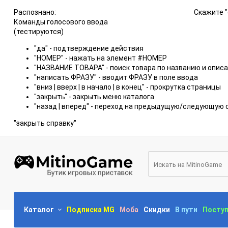
Распознано:
Скажите "
Команды голосового ввода
(тестируются)
"да" - подтверждение действия
"НОМЕР" - нажать на элемент #НОМЕР
"НАЗВАНИЕ ТОВАРА" - поиск товара по названию и опис
"написать ФРАЗУ" - вводит ФРАЗУ в поле ввода
"вниз | вверх | в начало | в конец" - прокрутка страницы
"закрыть" - закрыть меню каталога
"назад | вперед" - переход на предыдущую/следующую 
"закрыть справку"
Каталог
Подписка MG
Моба
Скидки
В пути
Посту