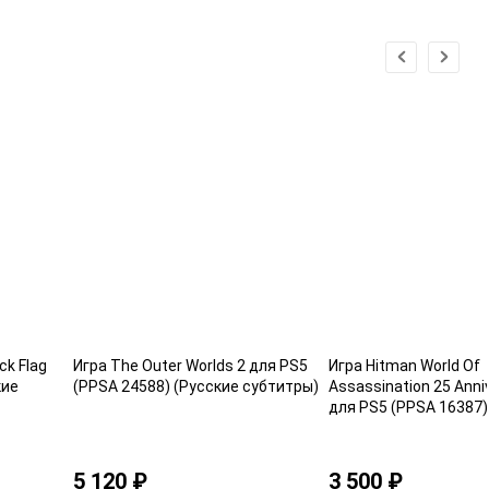
ck Flag
Игра The Outer Worlds 2 для PS5
Игра Hitman World Of
кие
(PPSA 24588) (Русские субтитры)
Assassination 25 Anni
для PS5 (PPSA 16387)
субтитры)
5 120 ₽
3 500 ₽