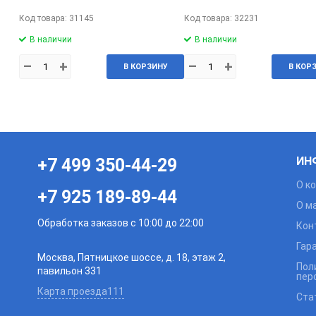
Код товара: 31145
Код товара: 32231
В наличии
В наличии
–
+
–
+
В КОРЗИНУ
В КОР
ИН
+7 499 350-44-29
О к
+7 925 189-89-44
О м
Обработка заказов с 10:00 до 22:00
Кон
Гар
Москва, Пятницкое шоссе, д. 18, этаж 2,
Пол
павильон 331
пер
Карта проезда111
Ста