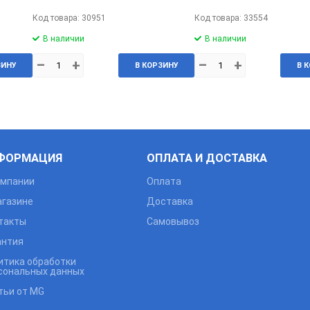
Код товара: 30951
Код товара: 33554
В наличии
В наличии
–
+
–
+
ЗИНУ
В КОРЗИНУ
В 
ФОРМАЦИЯ
ОПЛАТА И ДОСТАВКА
омпании
Оплата
агазине
Доставка
такты
Самовывоз
антия
итика обработки
сональных данных
тьи от MG