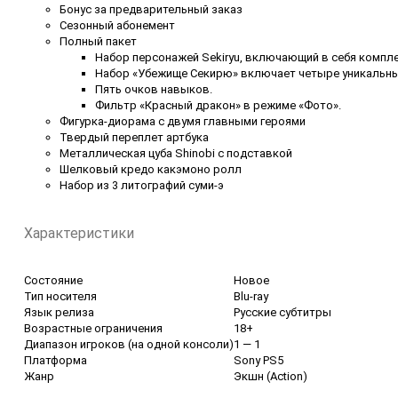
Бонус за предварительный заказ
Сезонный абонемент
Полный пакет
Набор персонажей Sekiryu, включающий в себя комплек
Набор «Убежище Секирю» включает четыре уникальных
Пять очков навыков.
Фильтр «Красный дракон» в режиме «Фото».
Фигурка-диорама с двумя главными героями
Твердый переплет артбука
Металлическая цуба Shinobi с подставкой
Шелковый кредо какэмоно ролл
Набор из 3 литографий суми-э
Характеристики
Состояние
Новое
Тип носителя
Blu-ray
Язык релиза
Русские субтитры
Возрастные ограничения
18+
Диапазон игроков (на одной консоли)
1 — 1
Платформа
Sony PS5
Жанр
Экшн (Action)