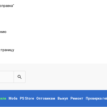
справка"
анию
страницу
пили
Моба
PS Store
Оптовикам
Выкуп
Ремонт
Проверка г