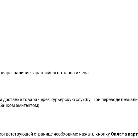
Видеоигры
Запчасти
Microsoft Xbox
Microsoft Xbox
Nintendo
Nintendo
Sony PlayStation
Sony PlayStation
Разные 8 и 16 бит
Разные
вара, наличие гарантийного талона и чека.
и доставке товара через курьерскую службу. При переводе безна
Моба-каталог
 банком эмитентом).
Бронефоны
Игровые модели
Наушники
оответствующей странице необходимо нажать кнопку
Оплата кар