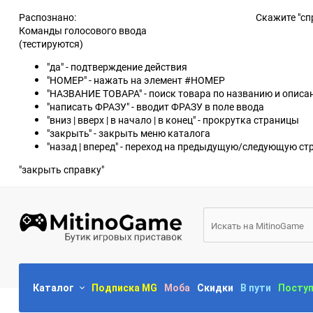
Распознано:
Скажите "сп
Команды голосового ввода
(тестируются)
"да" - подтверждение действия
"НОМЕР" - нажать на элемент #НОМЕР
"НАЗВАНИЕ ТОВАРА" - поиск товара по названию и опис
"написать ФРАЗУ" - вводит ФРАЗУ в поле ввода
"вниз | вверх | в начало | в конец" - прокрутка страницы
"закрыть" - закрыть меню каталога
"назад | вперед" - переход на предыдущую/следующую ст
"закрыть справку"
Каталог
Подписка MG
Моба
Скидки
В пути
Посту