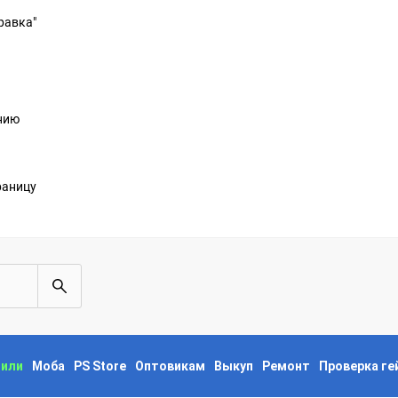
равка"
анию
раницу
пили
Моба
PS Store
Оптовикам
Выкуп
Ремонт
Проверка г