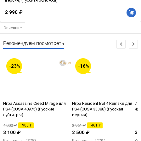
версия) (Русская обложка)
2 990 ₽
Описание
Рекомендуем посмотреть
Видео
−23%
−16%
Игра Assassin's Creed Mirage для
Игра Resident Evil 4 Remake для
Игр
PS4 (CUSA 40975) (Русские
PS4 (CUSA 33388) (Русская
425
субтитры)
версия)
4 000 ₽
−900 ₽
2 961 ₽
−461 ₽
3 100 ₽
2 500 ₽
3 
Код товара: 23757
Код товара: 22704
Код