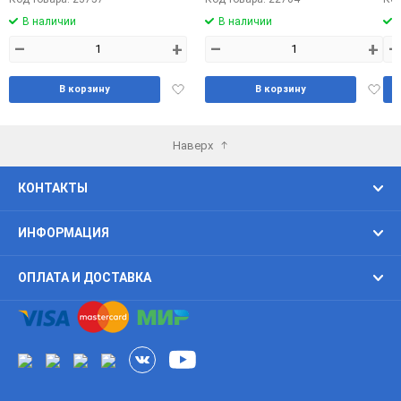
В наличии
В наличии
–
+
–
+
–
Добавить
Доба
В корзину
В корзину
в
в
избранное
избра
Наверх
КОНТАКТЫ
ИНФОРМАЦИЯ
ОПЛАТА И ДОСТАВКА