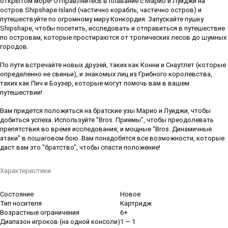
открытом море! Отправляйтесь в плавание с Марио и Луиджи на
остров Shipshape Island (частично корабль, частично остров) и
путешествуйте по огромному миру Конкордия. Запускайте пушку
Shipshape, чтобы посетить, исследовать и отправиться в путешествие
по островам, которые простираются от тропических лесов до шумных
городов.
По пути встречайте новых друзей, таких как Конни и Снаутлет (которые
определенно не свиньи), и знакомых лиц из Грибного королевства,
таких как Пич и Боузер, которые могут помочь вам в вашем
путешествии!
Вам придется положиться на братские узы Марио и Луиджи, чтобы
добиться успеха. Используйте "Bros. Приемы", чтобы преодолевать
препятствия во время исследования, и мощные "Bros. Динамичные
атаки" в пошаговом бою. Вам понадобятся все возможности, которые
даст вам это "братство", чтобы спасти положение!
Характеристики
Состояние
Новое
Тип носителя
Картридж
Возрастные ограничения
6+
Диапазон игроков (на одной консоли)
1 — 1