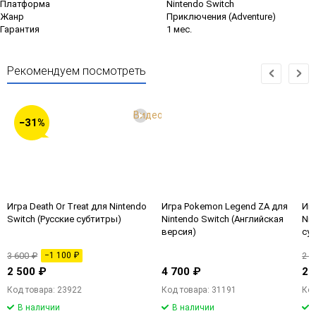
Платформа
Nintendo Switch
Жанр
Приключения (Adventure)
Гарантия
1 мес.
Рекомендуем посмотреть
Видео
−31%
Игра Death Or Treat для Nintendo
Игра Pokemon Legend ZA для
Игр
Switch (Русские субтитры)
Nintendo Switch (Английская
Nin
версия)
су
3 600 ₽
−1 100 ₽
2 7
2 500 ₽
4 700 ₽
2 
Код товара: 23922
Код товара: 31191
Код
В наличии
В наличии