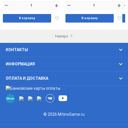
–
+
–
+
–
Добавить
Доба
В корзину
В корзину
в
в
избранное
избра
Наверх
КОНТАКТЫ
ИНФОРМАЦИЯ
ОПЛАТА И ДОСТАВКА
© 2026 MitinoGame.ru