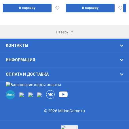
Добавить
Доба
В корзину
В корзину
в
в
избранное
избра
Наверх
КОНТАКТЫ
ИНФОРМАЦИЯ
ОПЛАТА И ДОСТАВКА
© 2026 MitinoGame.ru