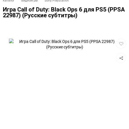
Каталог
Видеоигры
Sony PlayStation
Игра Call of Duty: Black Ops 6 для PS5 (PPSA
22987) (Русские субтитры)
Добав
в
избра