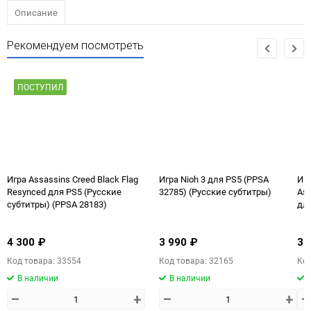
Описание
Рекомендуем посмотреть
ПОСТУПИЛ
Игра Assassins Creed Black Flag
Игра Nioh 3 для PS5 (PPSA
Игр
Resynced для PS5 (Русские
32785) (Русские субтитры)
Ass
субтитры) (PPSA 28183)
для
су
4 300 ₽
3 990 ₽
3 
Код товара: 33554
Код товара: 32165
Код
В наличии
В наличии
–
+
–
+
–