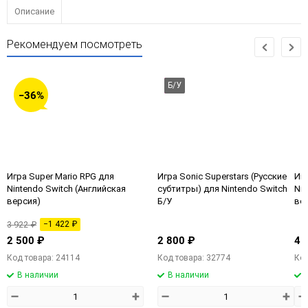
Описание
Рекомендуем посмотреть
Б/У
−36%
Игра Super Mario RPG для
Игра Sonic Superstars (Русские
Иг
Nintendo Switch (Английская
субтитры) для Nintendo Switch
Nin
версия)
Б/У
ве
3 922 ₽
−1 422 ₽
2 500 ₽
2 800 ₽
4 
Код товара: 24114
Код товара: 32774
Код
В наличии
В наличии
–
+
–
+
–