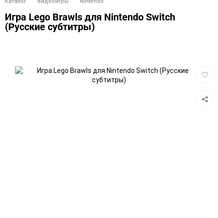
Каталог
Видеоигры
Nintendo
Игра Lego Brawls для Nintendo Switch
(Русские субтитры)
Добав
в
избра