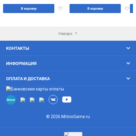
Добавить
Доба
В корзину
В корзину
в
в
избранное
избра
Наверх
КОНТАКТЫ
ИНФОРМАЦИЯ
ОПЛАТА И ДОСТАВКА
© 2026 MitinoGame.ru