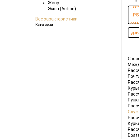
Жанр
Ноутбуки
Экшн (Action)
Планшеты
Все характеристики
Категории
Телефоны
для
Часы
Microsoft Xbox
Ninten
Спос
Межд
Series
[0]
Игры
[83]
Аксессуары
[13]
Switch
Расс
Почт
One
[5]
Игры
[70]
Аксессуары
[20]
Switch
Расс
Курь
360
[9]
Игры
[122]
Аксессуары
[22]
Расс
Пунк
Расс
Служ
Расс
Курь
Расс
Dosta