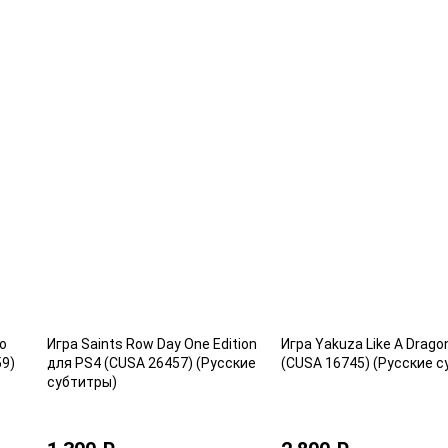
о
Игра Saints Row Day One Edition
Игра Yakuza Like A Drago
59)
для PS4 (CUSA 26457) (Русские
(CUSA 16745) (Русские с
субтитры)