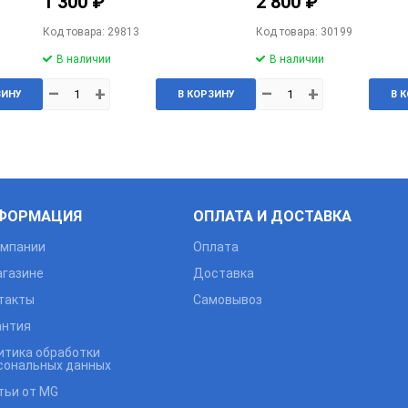
1 300 ₽
2 800 ₽
Код товара: 29813
Код товара: 30199
В наличии
В наличии
–
+
–
+
ЗИНУ
В КОРЗИНУ
В 
ФОРМАЦИЯ
ОПЛАТА И ДОСТАВКА
омпании
Оплата
агазине
Доставка
такты
Самовывоз
антия
итика обработки
сональных данных
тьи от MG