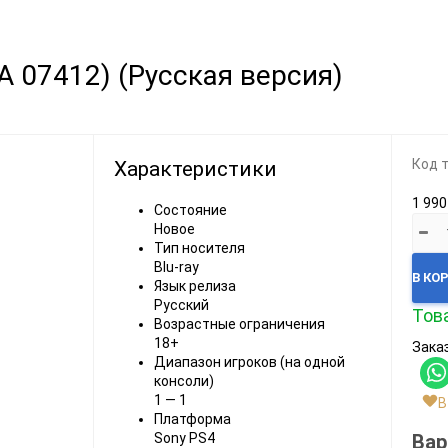
Видеоигры
Запчасти
A 07412) (Русская версия)
Microsoft Xbox
Microsoft Xbox
Nintendo
Nintendo
Sony PlayStation
Sony PlayStation
Код 
Характеристики
Разные 8 и 16 бит
Разные
1 990
Состояние
Новое
Тип носителя
Blu-ray
В КО
Язык релиза
Русский
Това
Возрастные ограничения
Моба-каталог
18+
Заказ
Бронефоны
Диапазон игроков (на одной
консоли)
Игровые модели
1 — 1
В
Платформа
Наушники
Вар
Sony PS4