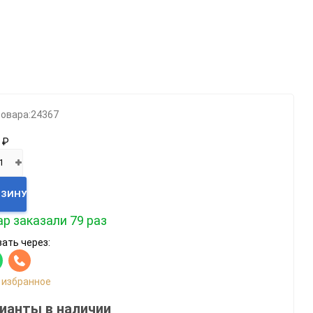
Категории
Геймпады
Зарядки, адаптеры
Карты памяти / HD
товара:
24367
Крышки, подставки
 ₽
Фигурки
Шлемы, рули
Эл.книги / планшеты
РЗИНУ
р заказали 79 раз
ать через:
 избранное
ианты в наличии