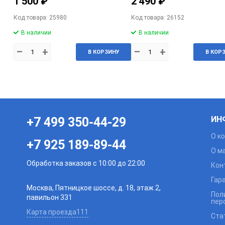
1 500 ₽
2 490 ₽
Код товара: 25980
Код товара: 26152
В наличии
В наличии
–
+
–
+
В КОРЗИНУ
В КОР
ИН
+7 499 350-44-29
О к
+7 925 189-89-44
О м
Обработка заказов с 10:00 до 22:00
Кон
Гар
Москва, Пятницкое шоссе, д. 18, этаж 2,
Пол
павильон 331
пер
Карта проезда111
Ста