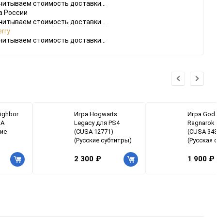
читываем стоимость доставки...
а России
читываем стоимость доставки...
rry
читываем стоимость доставки...
eighbor
Игра Hogwarts
Игра God 
SA
Legacy для PS4
Ragnarok 
кие
(CUSA 12771)
(CUSA 343
(Русские субтитры)
(Русская 
2 300 ₽
1 900 ₽