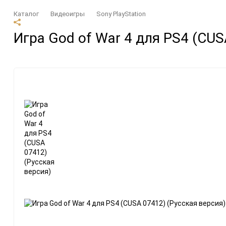
Каталог
Видеоигры
Sony PlayStation
Аксессуары
Бренды
Игра God of War 4 для PS4 (CUS
Microsoft Xbox
Amazon
Nintendo
Asus
Sony PlayStation
Microsoft
Разные
Nintendo
Sony
Valve
Приставки
Цифровые
Microsoft Xbox
Видеоигры
Nintendo
Подписки и DLC
Sony PlayStation