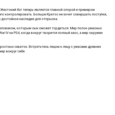
… Жестокий бог теперь является главной опорой и примером
 его контролировать. Больше Кратос не хочет совершать поступки,
я достойное наследие для отпрыска.
 человеком, которым сын сможет гордиться. Мир полон ужасных
r IV на PS4, когда вокруг творится полный хаос, а мир окружен
яростных схваток. Встретьтесь лицом к лицу с ужасами древних
ир вокруг себя.