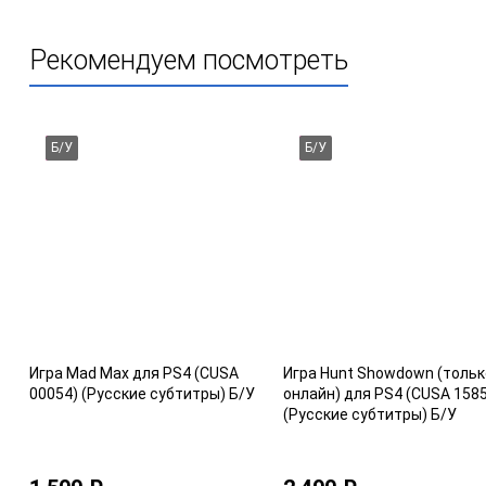
Рекомендуем посмотреть
Б/У
Б/У
Игра Mad Max для PS4 (CUSA
Игра Hunt Showdown (тольк
00054) (Русские субтитры) Б/У
онлайн) для PS4 (CUSA 158
(Русские субтитры) Б/У