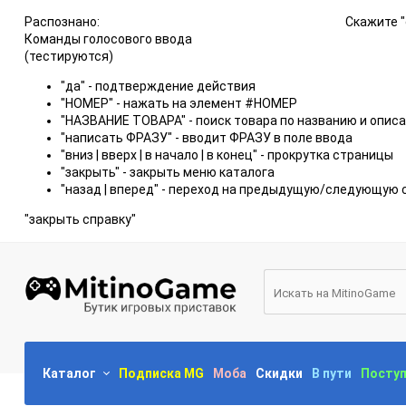
Распознано:
Скажите "
Команды голосового ввода
(тестируются)
"да" - подтверждение действия
"НОМЕР" - нажать на элемент #НОМЕР
"НАЗВАНИЕ ТОВАРА" - поиск товара по названию и опис
"написать ФРАЗУ" - вводит ФРАЗУ в поле ввода
"вниз | вверх | в начало | в конец" - прокрутка страницы
"закрыть" - закрыть меню каталога
"назад | вперед" - переход на предыдущую/следующую 
"закрыть справку"
Каталог
Подписка MG
Моба
Скидки
В пути
Посту