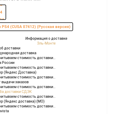
 PS4 (CUSA 07412) (Русская версия)
Информация о доставке
Эль-Монте
do
об доставки
ународная доставка
[23]
Игры
[175]
Аксессуары
[37]
читываем стоимость доставки...
а России
 2
[1]
Игры
[31]
Аксессуары
[10]
читываем стоимость доставки...
ер (Яндекс Доставка)
читываем стоимость доставки...
т выдачи заказов
читываем стоимость доставки...
ба доставки СДЭК
читываем стоимость доставки...
ер (Яндекс доставка) (МО)
читываем стоимость доставки...
vista