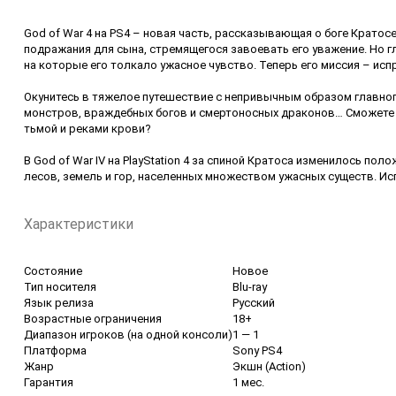
God of War 4 на PS4 – новая часть, рассказывающая о боге Кратос
подражания для сына, стремящегося завоевать его уважение. Но гл
на которые его толкало ужасное чувство. Теперь его миссия – исп
Окунитесь в тяжелое путешествие с непривычным образом главног
монстров, враждебных богов и смертоносных драконов… Сможете ли 
тьмой и реками крови?
В God of War IV на PlayStation 4 за спиной Кратоса изменилось п
лесов, земель и гор, населенных множеством ужасных существ. Ис
Характеристики
Состояние
Новое
Тип носителя
Blu-ray
Язык релиза
Русский
Возрастные ограничения
18+
Диапазон игроков (на одной консоли)
1 — 1
Платформа
Sony PS4
Жанр
Экшн (Action)
Гарантия
1 мес.