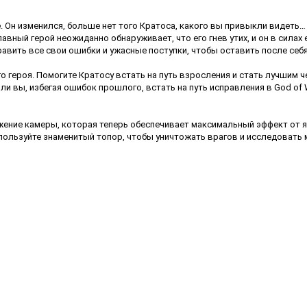
е. Он изменился, больше нет того Кратоса, какого вы привыкли видеть
авный герой неожиданно обнаруживает, что его гнев утих, и он в силах
равить все свои ошибки и ужасные поступки, чтобы оставить после себ
о героя. Помогите Кратосу встать на путь взросления и стать лучшим
вы, избегая ошибок прошлого, встать на путь исправления в God of Wa
оложение камеры, которая теперь обеспечивает максимальный эффект от 
пользуйте знаменитый топор, чтобы уничтожать врагов и исследовать м