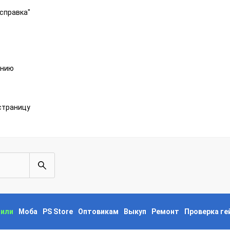
справка"
анию
страницу
пили
Моба
PS Store
Оптовикам
Выкуп
Ремонт
Проверка г