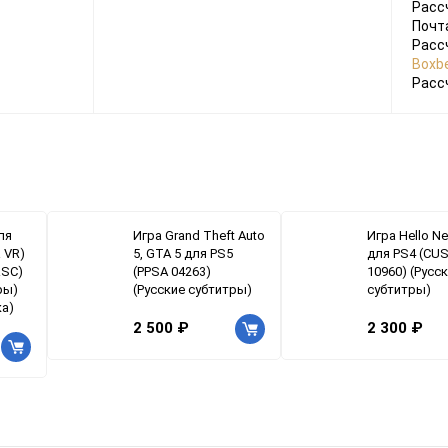
Расс
Почт
Расс
Boxbe
Расс
ля
Игра Grand Theft Auto
Игра Hello N
 VR)
5, GTA 5 для PS5
для PS4 (CU
RSC)
(PPSA 04263)
10960) (Русс
ры)
(Русские субтитры)
субтитры)
ка)
2 500 ₽
2 300 ₽