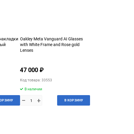
накладки
Oakley Meta Vanguard AI Glasses
ный
with White Frame and Rose gold
Lenses
47 000 ₽
Код товара: 33553
В наличии
–
+
КОРЗИНУ
В КОРЗИНУ