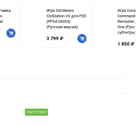
ставка
Игра Sid Meiers
Игра Com
ro
Civilization VII для PS5
Commando
al
(PPSA 04203)
Remaster 
(Русская версия)
One (Русс
субтитры
3 799 ₽
1 850 ₽
ПОСТУПИЛ