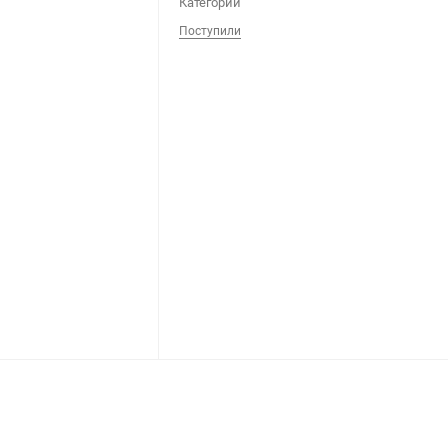
Категории
Ноутбуки
Поступили
Планшеты
Телефоны
Часы
Microsoft Xbox
Ninten
Series
[0]
Игры
[83]
Аксессуары
[13]
Switch
One
[5]
Игры
[69]
Аксессуары
[20]
Switch 
360
[9]
Игры
[122]
Аксессуары
[22]