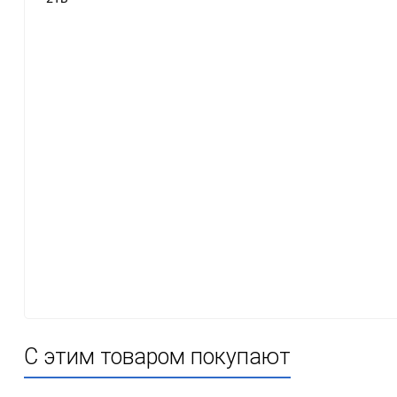
Разные
Весь каталог с количеством
Sony PlayStation
PS5
[6]
Игры
[376]
Аксессуары
[58]
PS4
[5]
Игры
[298]
Аксессуары
[36]
PS3
[2]
Игры
[152]
Аксессуары
[15]
С этим товаром покупают