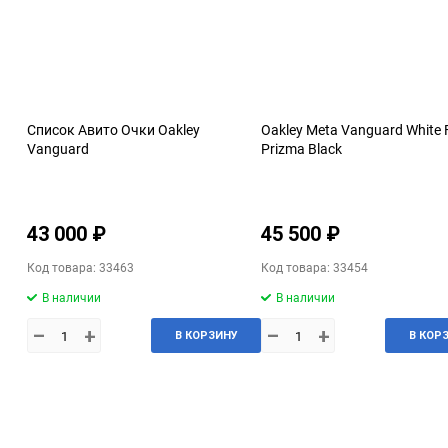
Список Авито Очки Oakley
Oakley Meta Vanguard White
Vanguard
Prizma Black
43 000 ₽
45 500 ₽
Код товара: 33463
Код товара: 33454
В наличии
В наличии
–
+
–
+
В КОРЗИНУ
В КОР