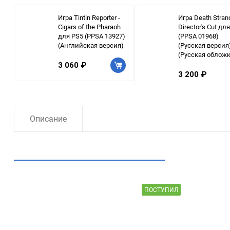
Игра Tintin Reporter -
Игра Death Stran
Cigars of the Pharaoh
Director's Cut дл
для PS5 (PPSA 13927)
(PPSA 01968)
(Английская версия)
(Русская версия
(Русская обложк
3 060 ₽
3 200 ₽
Описание
Рекомендуем посмотреть
ПОСТУПИЛ