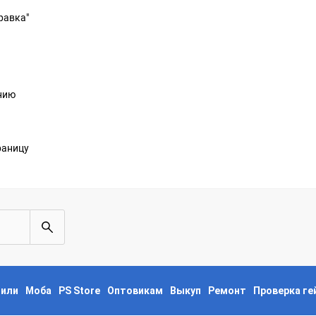
равка"
анию
раницу
пили
Моба
PS Store
Оптовикам
Выкуп
Ремонт
Проверка г