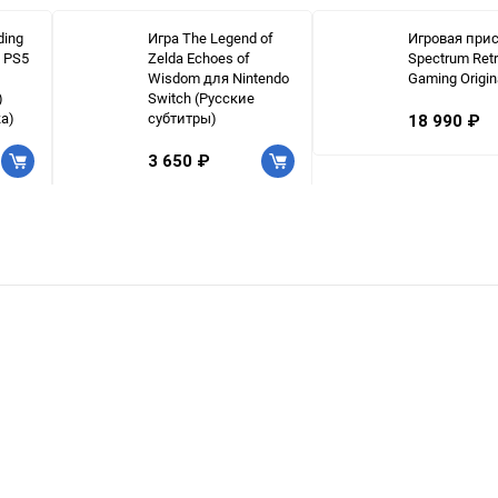
ding
Игра The Legend of
Игровая при
я PS5
Zelda Echoes of
Spectrum Ret
Wisdom для Nintendo
Gaming Origin
)
Switch (Русские
а)
субтитры)
18 990 ₽
3 650 ₽