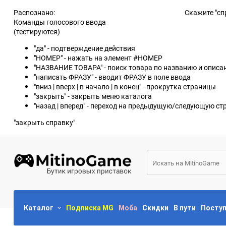
Распознано:
Скажите "сп
Команды голосового ввода
(тестируются)
"да" - подтверждение действия
"НОМЕР" - нажать на элемент #НОМЕР
"НАЗВАНИЕ ТОВАРА" - поиск товара по названию и опис
"написать ФРАЗУ" - вводит ФРАЗУ в поле ввода
"вниз | вверх | в начало | в конец" - прокрутка страницы
"закрыть" - закрыть меню каталога
"назад | вперед" - переход на предыдущую/следующую ст
"закрыть справку"
Каталог
Подписка MG
Моба
Скидки
В пути
Посту