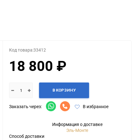
Категории
Геймпады
Зарядки, адаптеры
Карты памяти / HD
Код товара:
33412
Крышки, подставки
18 800 ₽
Фигурки
Шлемы, рули
Эл.книги / планшеты
В КОРЗИНУ
Заказать через:
В избранное
Информация о доставке
Эль-Монте
Способ доставки