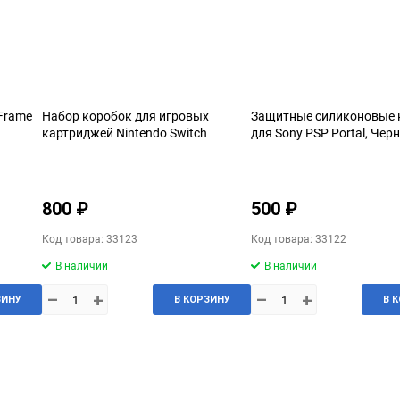
 Frame
Набор коробок для игровых
Защитные силиконовые 
картриджей Nintendo Switch
для Sony PSP Portal, Чер
800 ₽
500 ₽
Код товара: 33123
Код товара: 33122
В наличии
В наличии
–
+
–
+
ЗИНУ
В КОРЗИНУ
В 