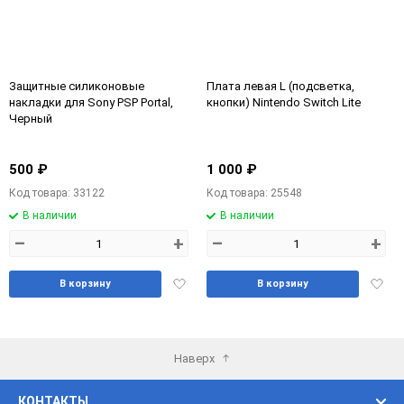
Защитные силиконовые
Плата левая L (подсветка,
накладки для Sony PSP Portal,
кнопки) Nintendo Switch Lite
Черный
500 ₽
1 000 ₽
Код товара: 33122
Код товара: 25548
В наличии
В наличии
–
+
–
+
Добавить
Доба
В корзину
В корзину
в
в
избранное
избра
Наверх
КОНТАКТЫ