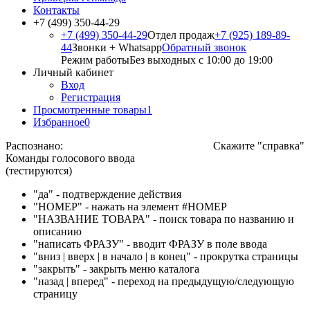
Контакты
+7 (499) 350-44-29
+7 (499) 350-44-29
Отдел продаж
+7 (925) 189-89-
44
Звонки + Whatsapp
Обратный звонок
Режим работы
Без выходных с 10:00 до 19:00
Личный кабинет
Вход
Регистрация
Просмотренные товары
1
Избранное
0
Распознано:
Скажите "справка"
Команды голосового ввода
(тестируются)
"да" - подтверждение действия
"НОМЕР" - нажать на элемент #НОМЕР
"НАЗВАНИЕ ТОВАРА" - поиск товара по названию и
описанию
"написать ФРАЗУ" - вводит ФРАЗУ в поле ввода
"вниз | вверх | в начало | в конец" - прокрутка страницы
"закрыть" - закрыть меню каталога
"назад | вперед" - переход на предыдущую/следующую
страницу