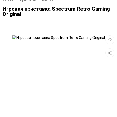
Каталог
Приставки
Разные
Игровая приставка Spectrum Retro Gaming
Original
Добав
в
избра