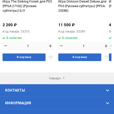
Игра The Sinking Forest для PS5
Игра Crimson Desert Deluxe для
Игр
(PPSA 27102) (Русские
PS5 (Русские субтитры) (PPSA
(PP
субтитры) Б/У
25286)
2 200 ₽
11 500 ₽
4 
Код товара: 33375
Код товара: 33389
Код
В наличии
В наличии
–
+
–
+
–
Добавить
Доба
В корзину
В корзину
в
в
избранное
избра
Наверх
КОНТАКТЫ
ИНФОРМАЦИЯ