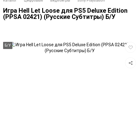
Каталог
Цифровые
Видеоигры
Sony Playstation
Игра Hell Let Loose для PS5 Deluxe Edition
(PPSA 02421) (Русские Субтитры) Б/У
Добав
Б/У
в
избра