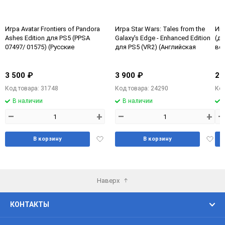
Игра Avatar Frontiers of Pandora
Игра Star Wars: Tales from the
Игр
Ashes Edition для PS5 (PPSA
Galaxy's Edge - Enhanced Edition
(ди
07497/ 01575) (Русские
для PS5 (VR2) (Английская
ве
субтитры)
версия) (PPSA 06883)
3 500 ₽
3 900 ₽
2 
Код товара: 31748
Код товара: 24290
Код
В наличии
В наличии
–
+
–
+
–
Добавить
Доба
В корзину
В корзину
в
в
избранное
избра
Наверх
КОНТАКТЫ