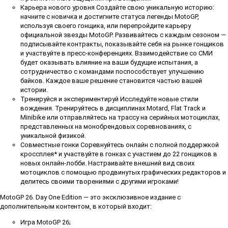
Карьера нового уровня Создайте свою уникальную историю:
начните с новичка и достигните статуса легенды MotoGP,
используя своего гонщика, или перепройдите карьеру
официальной звезды MotoGP. Развивайтесь с каждым сезоном —
подписывайте контракты, показывайте себя на рынке гонщиков
и участвуйте в пресс-конференциях. Взаимодействие со СМИ
будет оказывать влияние на ваши будущие испытания, а
сотрудничество с командами поспособствует улучшению
байков. Каждое ваше решение становится частью вашей
истории.
Тренируйся и экспериментируй Исследуйте новые стили
вождения. Тренируйтесь в дисциплинах Motard, Flat Track и
Minibike или отправляйтесь на трассу на серийных мотоциклах,
представленных на монобрендовых соревнованиях, с
уникальной физикой.
Совместные гонки Соревнуйтесь онлайн с полной поддержкой
кроссплея* и участвуйте в гонках с участием до 22 гонщиков в
новых онлайн-лобби. Настраивайте внешний вид своих
мотоциклов с помощью продвинутых графических редакторов и
делитесь своими творениями с другими игроками!
MotoGP 26. Day One Edition — это эксклюзивное издание с
дополнительным контентом, в который входит:
Игра MotoGP 26;