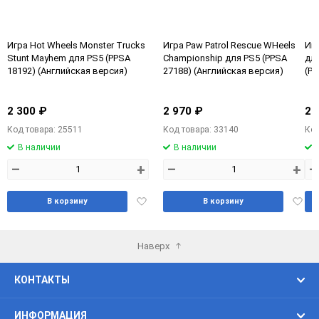
Игра Hot Wheels Monster Trucks
Игра Paw Patrol Rescue WHeels
Игр
Stunt Mayhem для PS5 (PPSA
Championship для PS5 (PPSA
для
18192) (Английская версия)
27188) (Английская версия)
(PP
2 300 ₽
2 970 ₽
2 
Код товара: 25511
Код товара: 33140
Код
В наличии
В наличии
–
+
–
+
–
Добавить
Доба
В корзину
В корзину
в
в
избранное
избра
Наверх
КОНТАКТЫ
ИНФОРМАЦИЯ