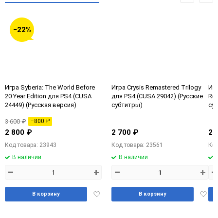
−22%
Игра Syberia: The World Before
Игра Crysis Remastered Trilogy
Игр
20 Year Edition для PS4 (CUSA
для PS4 (CUSA 29042) (Русские
Rep
24449) (Русская версия)
субтитры)
су
3 600 ₽
−800 ₽
2 800 ₽
2 700 ₽
2 
Код товара: 23943
Код товара: 23561
Код
В наличии
В наличии
–
+
–
+
–
Добавить
Доба
В корзину
В корзину
в
в
избранное
избра