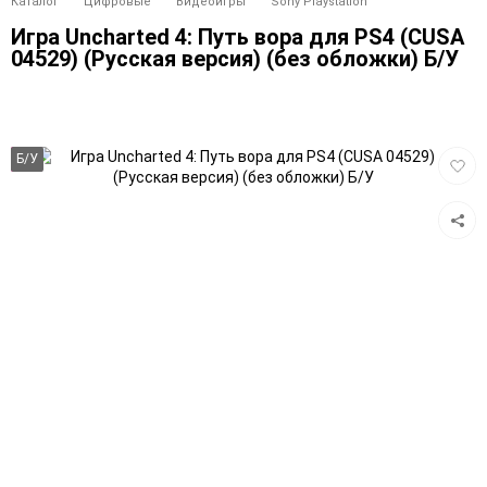
Каталог
Цифровые
Видеоигры
Sony Playstation
Игра Uncharted 4: Путь вора для PS4 (CUSA
04529) (Русская версия) (без обложки) Б/У
Добав
Б/У
в
избра