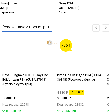
Платформа
Sony PS4
Жанр
Экшн (Action)
Гарантия
1 мес.
Рекомендуем посмотреть
Видео
−35%
Игра Gungrave G.O.R.E Day One
Игра Lies Of P для PS4 (CUSA
Игр
Edition для PS4 (CUSA 27913)
36848) (Русские субтитры)
(CU
(Русские субтитры)
су
4 310 ₽
−1 510 ₽
3 900 ₽
2 800 ₽
2 
Код товара: 22598
Код товара: 23632
Код
В наличии
В наличии