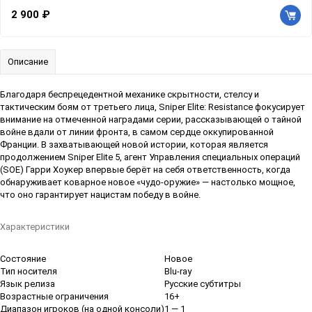
2 900 ₽
Описание
Благодаря беспрецедентной механике скрытности, стелсу и
тактическим боям от третьего лица, Sniper Elite: Resistance фокусирует
внимание на отмеченной наградами серии, рассказывающей о тайной
войне вдали от линии фронта, в самом сердце оккупированной
Франции. В захватывающей новой истории, которая является
продолжением Sniper Elite 5, агент Управления специальных операций
(SOE) Гарри Хоукер впервые берёт на себя ответственность, когда
обнаруживает коварное новое «чудо-оружие» — настолько мощное,
что оно гарантирует нацистам победу в войне.
Характеристики
Состояние
Новое
Тип носителя
Blu-ray
Язык релиза
Русские субтитры
Возрастные ограничения
16+
Диапазон игроков (на одной консоли)
1 — 1