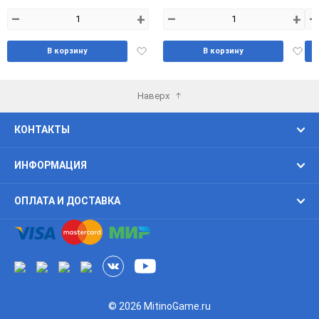
–
+
–
+
–
Добавить
Доба
В корзину
В корзину
в
в
избранное
избра
Наверх
КОНТАКТЫ
ИНФОРМАЦИЯ
ОПЛАТА И ДОСТАВКА
© 2026 MitinoGame.ru