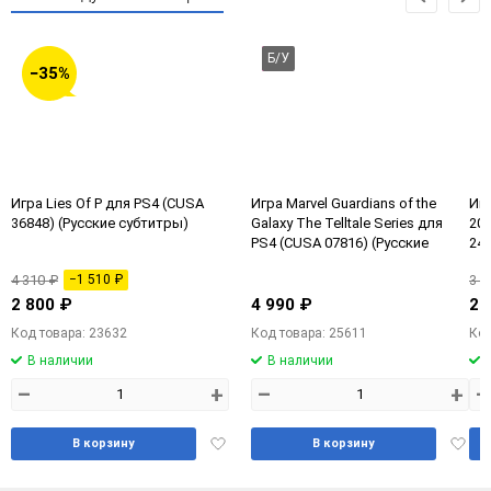
Б/У
−35%
Игра Lies Of P для PS4 (CUSA
Игра Marvel Guardians of the
Игр
36848) (Русские субтитры)
Galaxy The Telltale Series для
20 
PS4 (CUSA 07816) (Русские
244
субтитры) (Русская обложка) Б/
4 310 ₽
−1 510 ₽
3 6
У
2 800 ₽
4 990 ₽
2 
Код товара: 23632
Код товара: 25611
Код
В наличии
В наличии
–
+
–
+
–
Добавить
Доба
В корзину
В корзину
в
в
избранное
избра