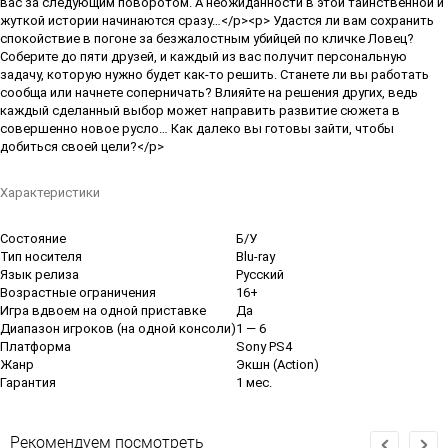
вас за следующим поворотом. А неожиданности в этой таинственной и
жуткой истории начинаются сразу…</p><p> Удастся ли вам сохранить
спокойствие в погоне за безжалостным убийцей по кличке Ловец?
Соберите до пяти друзей, и каждый из вас получит персональную
задачу, которую нужно будет как-то решить. Станете ли вы работать
сообща или начнете соперничать? Влияйте на решения других, ведь
каждый сделанный выбор может направить развитие сюжета в
совершенно новое русло… Как далеко вы готовы зайти, чтобы
добиться своей цели?</p>
Характеристики
Состояние
Б/У
Тип носителя
Blu-ray
Язык релиза
Русский
Возрастные ограничения
16+
Игра вдвоем на одной приставке
Да
Диапазон игроков (на одной консоли)
1 — 6
Платформа
Sony PS4
Жанр
Экшн (Action)
Гарантия
1 мес.
Рекомендуем посмотреть