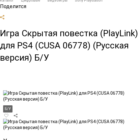
Каталог
Цифровые
Видеоигры
Sony Playstation
Поделится
Игра Скрытая повестка (PlayLink)
для PS4 (CUSA 06778) (Русская
версия) Б/У
Б/У
Добавить
в
избранное