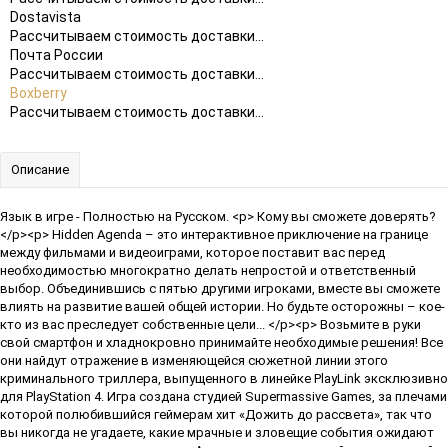
Dostavista
Рассчитываем стоимость доставки...
Почта России
Рассчитываем стоимость доставки...
Boxberry
Рассчитываем стоимость доставки...
Описание
Язык в игре - Полностью на Русском. <p> Кому вы сможете доверять?
</p><p> Hidden Agenda – это интерактивное приключение на границе
между фильмами и видеоиграми, которое поставит вас перед
необходимостью многократно делать непростой и ответственный
выбор. Объединившись с пятью другими игроками, вместе вы сможете
влиять на развитие вашей общей истории. Но будьте осторожны – кое-
кто из вас преследует собственные цели... </p><p> Возьмите в руки
свой смартфон и хладнокровно принимайте необходимые решения! Все
они найдут отражение в изменяющейся сюжетной линии этого
криминального триллера, выпущенного в линейке PlayLink эксклюзивно
для PlayStation 4. Игра создана студией Supermassive Games, за плечами
которой полюбившийся геймерам хит «Дожить до рассвета», так что
вы никогда не угадаете, какие мрачные и зловещие события ожидают