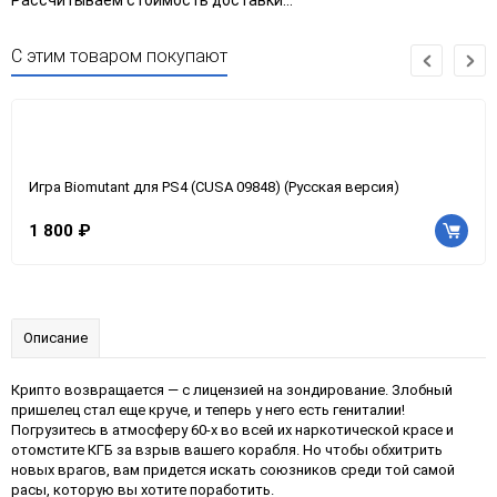
Рассчитываем стоимость доставки...
С этим товаром покупают
Игра Biomutant для PS4 (CUSA 09848) (Русская версия)
1 800 ₽
Описание
Крипто возвращается — с лицензией на зондирование. Злобный
пришелец стал еще круче, и теперь у него есть гениталии!
Погрузитесь в атмосферу 60-х во всей их наркотической красе и
отомстите КГБ за взрыв вашего корабля. Но чтобы обхитрить
новых врагов, вам придется искать союзников среди той самой
расы, которую вы хотите поработить.