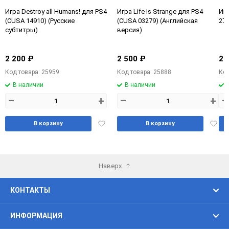
Игра Destroy all Humans! для PS4
Игра Life Is Strange для PS4
Игр
(CUSA 14910) (Русские
(CUSA 03279) (Английская
276
субтитры)
версия)
2 200 ₽
2 500 ₽
2 
Код товара: 25959
Код товара: 25888
Код
В наличии
В наличии
–
+
–
+
–
Добавить
Доба
В корзину
В корзину
в
в
избранное
избра
Наверх
КОНТАКТЫ
ИНФОРМАЦИЯ