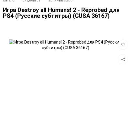
Каталог
Видеоигры
Sony PlayStation
Игра Destroy all Humans! 2 - Reprobed для
PS4 (Руcские субтитры) (CUSA 36167)
Добав
в
избра