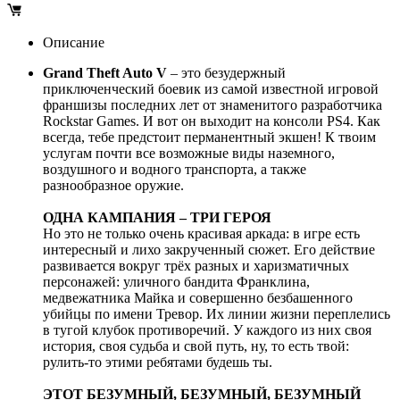
Описание
Grand Theft Auto V
– это безудержный
приключенческий боевик из самой известной игровой
франшизы последних лет от знаменитого разработчика
Rockstar Games. И вот он выходит на консоли PS4. Как
всегда, тебе предстоит перманентный экшен! К твоим
услугам почти все возможные виды наземного,
воздушного и водного транспорта, а также
разнообразное оружие.
ОДНА КАМПАНИЯ – ТРИ ГЕРОЯ
Но это не только очень красивая аркада: в игре есть
интересный и лихо закрученный сюжет. Его действие
развивается вокруг трёх разных и харизматичных
персонажей: уличного бандита Франклина,
медвежатника Майка и совершенно безбашенного
убийцы по имени Тревор. Их линии жизни переплелись
в тугой клубок противоречий. У каждого из них своя
история, своя судьба и свой путь, ну, то есть твой:
рулить-то этими ребятами будешь ты.
ЭТОТ БЕЗУМНЫЙ, БЕЗУМНЫЙ, БЕЗУМНЫЙ