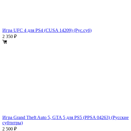
Игра UFC 4 для PS4 (CUSA 14209) (Рус.суб)
2 350 ₽
Игра Grand Theft Auto 5, GTA 5 для PS5 (PPSA 04263) (Русские
субтитры)
2 500 ₽