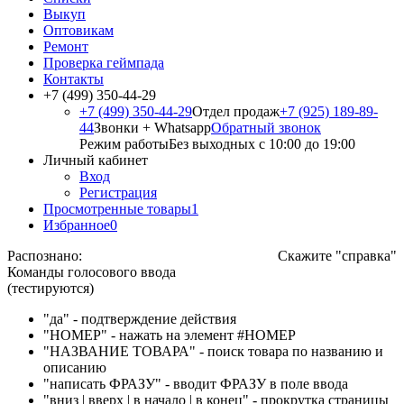
Выкуп
Оптовикам
Ремонт
Проверка геймпада
Контакты
+7 (499) 350-44-29
+7 (499) 350-44-29
Отдел продаж
+7 (925) 189-89-
44
Звонки + Whatsapp
Обратный звонок
Режим работы
Без выходных с 10:00 до 19:00
Личный кабинет
Вход
Регистрация
Просмотренные товары
1
Избранное
0
Распознано:
Скажите "справка"
Команды голосового ввода
(тестируются)
"да" - подтверждение действия
"НОМЕР" - нажать на элемент #НОМЕР
"НАЗВАНИЕ ТОВАРА" - поиск товара по названию и
описанию
"написать ФРАЗУ" - вводит ФРАЗУ в поле ввода
"вниз | вверх | в начало | в конец" - прокрутка страницы