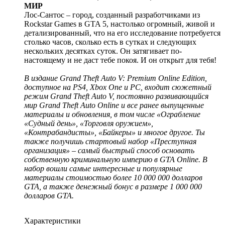
МИР
Лос-Сантос – город, созданный разработчиками из
Rockstar Games в GTA 5, настолько огромный, живой и
детализированный, что на его исследование потребуется
столько часов, сколько есть в сутках и следующих
нескольких десятках суток. Он затягивает по-
настоящему и не даст тебе покоя. И он открыт для тебя!
В издание Grand Theft Auto V: Premium Online Edition,
доступное на PS4, Xbox One и PC, входит сюжетный
режим Grand Theft Auto V, постоянно развивающийся
мир Grand Theft Auto Online и все ранее выпущенные
материалы и обновления, в том числе «Ограбление
«Судный день», «Торговля оружием»,
«Контрабандисты», «Байкеры» и многое другое. Ты
также получишь стартовый набор «Преступная
организация» – самый быстрый способ основать
собственную криминальную империю в GTA Online. В
набор вошли самые интересные и популярные
материалы стоимостью более 10 000 000 долларов
GTA, а также денежный бонус в размере 1 000 000
долларов GTA.
Характеристики