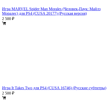
Игра MARVEL Spider Man Morales (Человек-Паук: Майлз
Моралес) для PS4 (CUSA 20177) (Русская версия)
2 500 ₽
Игра It Takes Two для PS4 (CUSA 16746) (Русские субтитры)
2 500 ₽