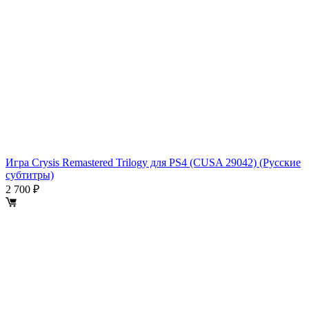
Игра Crysis Remastered Trilogy для PS4 (CUSA 29042) (Русские
субтитры)
2 700 ₽