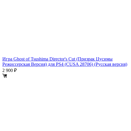
Игра Ghost of Tsushima Director's Cut (Призрак Цусимы
Режиссерская Версия) для PS4 (CUSA 28706) (Русская версия)
2 900 ₽