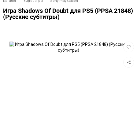
Каталог
Видеоигры
Sony PlayStation
Игра Shadows Of Doubt для PS5 (PPSA 21848)
(Русские субтитры)
Добав
в
избра