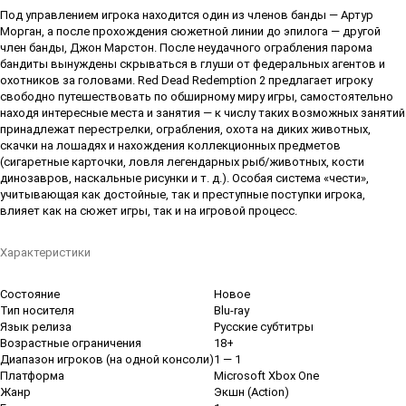
Под управлением игрока находится один из членов банды — Артур
Морган, а после прохождения сюжетной линии до эпилога — другой
член банды, Джон Марстон. После неудачного ограбления парома
бандиты вынуждены скрываться в глуши от федеральных агентов и
охотников за головами. Red Dead Redemption 2 предлагает игроку
свободно путешествовать по обширному миру игры, самостоятельно
находя интересные места и занятия — к числу таких возможных занятий
принадлежат перестрелки, ограбления, охота на диких животных,
скачки на лошадях и нахождения коллекционных предметов
(сигаретные карточки, ловля легендарных рыб/животных, кости
динозавров, наскальные рисунки и т. д.). Особая система «чести»,
учитывающая как достойные, так и преступные поступки игрока,
влияет как на сюжет игры, так и на игровой процесс.
Характеристики
Состояние
Новое
Тип носителя
Blu-ray
Язык релиза
Русские субтитры
Возрастные ограничения
18+
Диапазон игроков (на одной консоли)
1 — 1
Платформа
Microsoft Xbox One
Жанр
Экшн (Action)