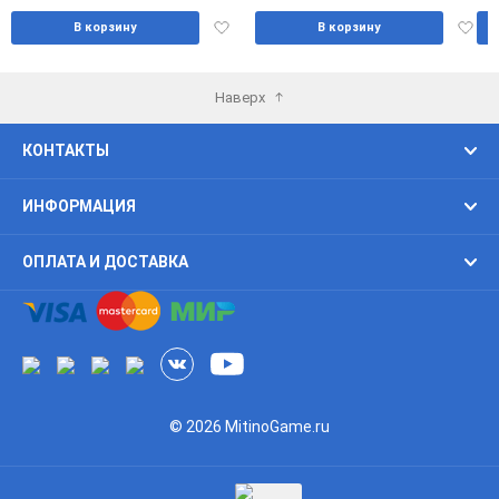
Добавить
Доба
В корзину
В корзину
в
в
избранное
избра
Наверх
КОНТАКТЫ
ИНФОРМАЦИЯ
ОПЛАТА И ДОСТАВКА
© 2026 MitinoGame.ru