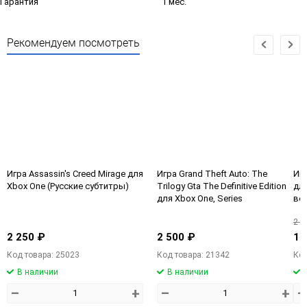
Гарантия
1 мес.
Рекомендуем посмотреть
Игра Assassin's Creed Mirage для
Игра Grand Theft Auto: The
Игр
Xbox One (Русские субтитры)
Trilogy Gta The Definitive Edition
для
для Xbox One, Series
ве
2 2
2 250 ₽
2 500 ₽
1 
Код товара: 25023
Код товара: 21342
Код
В наличии
В наличии
–
+
–
+
–