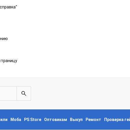
справка"
анию
страницу
пили
Моба
PS Store
Оптовикам
Выкуп
Ремонт
Проверка г