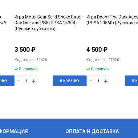
A
Игра Metal Gear Solid Snake Eater
Игра Doom The Dark Age
Б/У
Day One для PS5 (PPSA 15304)
(PPSA 20560) (Русская в
(Русские субтитры)
3 500 ₽
4 500 ₽
Код товара: 30526
Код товара: 27520
В наличии
В наличии
–
+
–
+
ЗИНУ
В КОРЗИНУ
В 
ФОРМАЦИЯ
ОПЛАТА И ДОСТАВКА