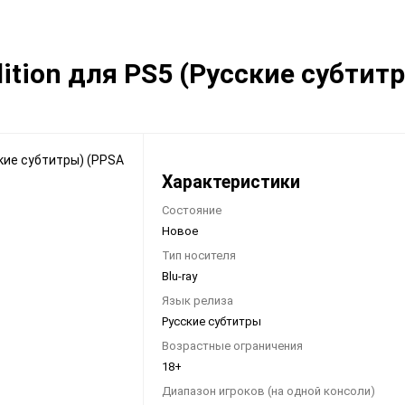
Видеоигры
Запчасти
Edition для PS5 (Русские субти
Microsoft Xbox
Microsoft Xbox
Nintendo
Nintendo
Sony PlayStation
Sony PlayStation
Разные 8 и 16 бит
Разные
Характеристики
Состояние
Новое
Тип носителя
Blu-ray
Моба-каталог
Язык релиза
Русские субтитры
Бронефоны
Возрастные ограничения
Игровые модели
18+
Наушники
Диапазон игроков (на одной консоли)