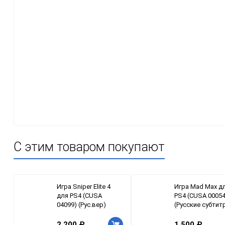
С этим товаром покупают
Игра Sniper Elite 4
Игра Mad Max д
для PS4 (CUSA
PS4 (CUSA 00054
04099) (Рус.вер)
(Русские субтит
2 200 ₽
1 500 ₽