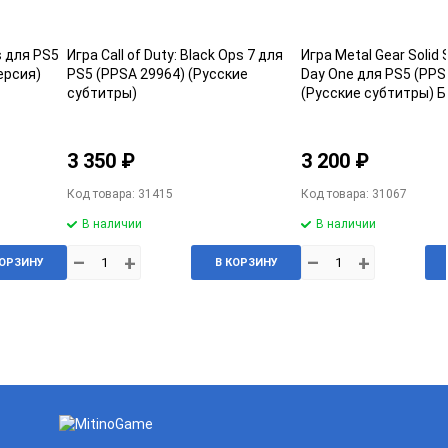
s для PS5
Игра Call of Duty: Black Ops 7 для
Игра Metal Gear Solid 
ерсия)
PS5 (PPSA 29964) (Русские
Day One для PS5 (PPS
субтитры)
(Русские субтитры) Б
3 350 ₽
3 200 ₽
Код товара: 31415
Код товара: 31067
В наличии
В наличии
–
+
–
+
КОРЗИНУ
В КОРЗИНУ