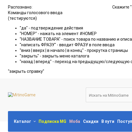
Распознано:
Скажите "
Команды голосового ввода
(тестируются)
"да" - подтверждение действия
"НОМЕР" - нажать на элемент #НОМЕР
"НАЗВАНИЕ ТОВАРА" - поиск товара по названию и опис
"написать ФРАЗУ" - вводит ФРАЗУ в поле ввода
"вниз | вверх | в начало | в конец" - прокрутка страницы
"закрыть" - закрыть меню каталога
"назад | вперед" - переход на предыдущую/следующую 
"закрыть справку"
Каталог
Подписка MG
Моба
Скидки
В пути
Посту