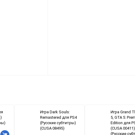
ля
Игра Dark Souls:
Игра Grand T
)
Remastered для PS4
5, GTA 5: Pre
ры)
(Русские субтитры)
Edition для P
(CUSA 08495)
(CUSA 00411)
(Русские суб