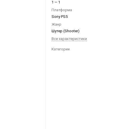
1 — 1
Ноутбуки
Платформа
Планшеты
Sony PS5
Телефоны
Жанр
Шутер (Shooter)
Часы
Все характеристики
Категории
Microsoft Xbox
Ninten
Series
[0]
Игры
[83]
Аксессуары
[13]
Switch
One
[5]
Игры
[69]
Аксессуары
[20]
Switch
360
[9]
Игры
[122]
Аксессуары
[22]