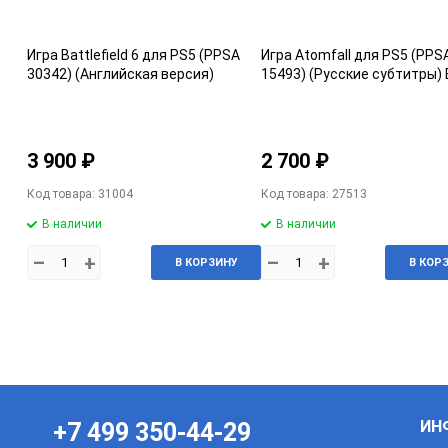
Игра Battlefield 6 для PS5 (PPSA
Игра Atomfall для PS5 (PPS
30342) (Английская версия)
15493) (Русские субтитры) 
3 900 ₽
2 700 ₽
Код товара: 31004
Код товара: 27513
В наличии
В наличии
–
+
–
+
В КОРЗИНУ
В КОР
ИН
+7 499 350-44-29