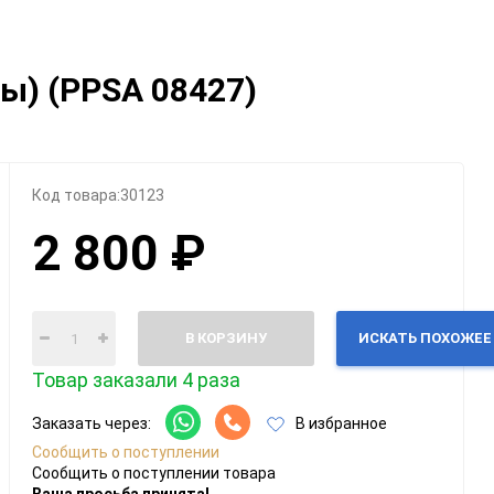
Категории
тры) (PPSA 08427)
Геймпады
Зарядки, адаптеры
Карты памяти / HD
Крышки, подставки
Код товара:
30123
Фигурки
2 800 ₽
Шлемы, рули
Эл.книги / планшеты
В КОРЗИНУ
ИСКАТЬ ПОХОЖЕЕ
Товар заказали 4 раза
Заказать через:
В избранное
Сообщить о поступлении
Сообщить о поступлении товара