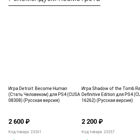
Игра Detroit: Become Human
Игра Shadow of the Tomb Ra
(Стать Человеком) для PS4 (CUSA
Definitive Edition для PS4 (
08308) (Русская версия)
16262) (Русская версия)
2 600 ₽
2 200 ₽
Код товара: 23261
Код товара: 23257