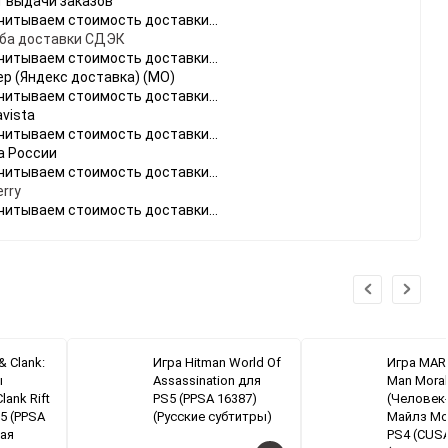
т выдачи заказов
читываем стоимость доставки...
ба доставки СДЭК
читываем стоимость доставки...
ер (Яндекс доставка) (МО)
читываем стоимость доставки...
vista
читываем стоимость доставки...
а России
читываем стоимость доставки...
rry
читываем стоимость доставки...
& Clank:
Игра Hitman World Of
Игра MAR
ы
Assassination для
Man Mora
lank Rift
PS5 (PPSA 16387)
(Человек-
S5 (PPSA
(Русские субтитры)
Майлз Мо
кая
PS4 (CUSA