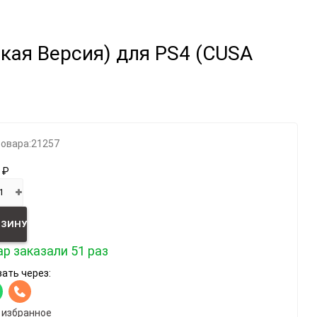
Категории
ская Версия) для PS4 (CUSA
Геймпады
Зарядки, адаптеры
Карты памяти / HD
Крышки, подставки
товара:
21257
Фигурки
 ₽
Шлемы, рули
Эл.книги / планшеты
РЗИНУ
р заказали 51 раз
ать через:
 избранное