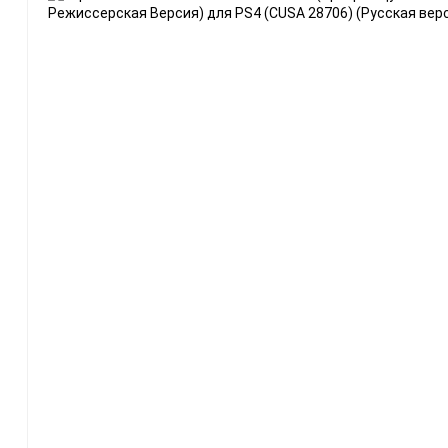
Разные
Весь каталог с количеством
Sony PlayStation
PS5
[6]
Игры
[379]
Аксессуары
[59]
PS4
[5]
Игры
[297]
Аксессуары
[36]
PS3
[2]
Игры
[152]
Аксессуары
[15]