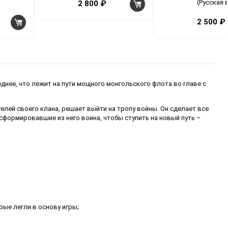
(Русская 
2 800 ₽
2 500 ₽
еднее, что лежит на пути мощного монгольского флота во главе с
елей своего клана, решает выйти на тропу войны. Он сделает все
 сформировавшие из него воина, чтобы ступить на новый путь –
рые легли в основу игры;