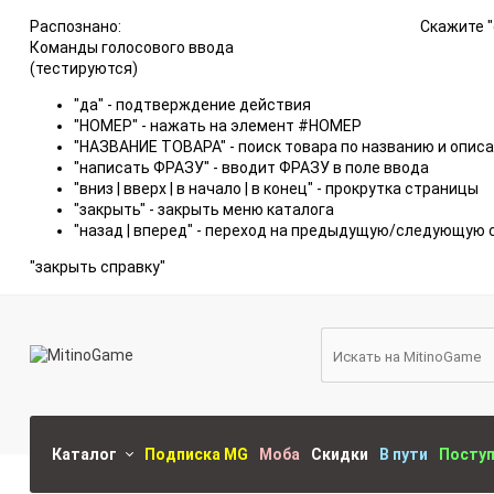
Распознано:
Скажите "
Команды голосового ввода
(тестируются)
"да" - подтверждение действия
"НОМЕР" - нажать на элемент #НОМЕР
"НАЗВАНИЕ ТОВАРА" - поиск товара по названию и опис
"написать ФРАЗУ" - вводит ФРАЗУ в поле ввода
"вниз | вверх | в начало | в конец" - прокрутка страницы
"закрыть" - закрыть меню каталога
"назад | вперед" - переход на предыдущую/следующую 
"закрыть справку"
Каталог
Подписка MG
Моба
Скидки
В пути
Посту