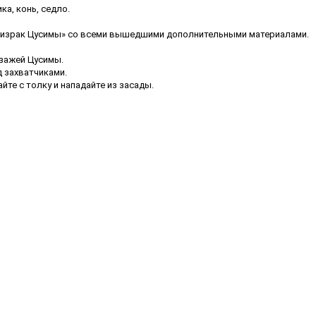
ка, конь, седло.
Призрак Цусимы» со всеми вышедшими дополнительными материалами.
йзажей Цусимы.
д захватчиками.
айте с толку и нападайте из засады.