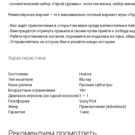
- косметический набор «Герой Цусимы»: золотая маска, набор мечни
Режиссёрская версия — это максимально полный вариант игры «
- Вас ждёт приключение в открытом мире среди великолепных пе
- Вам придётся отринуть правила и своим путём прийти к победе на
- Рубите противников катаной, поражайте их издалека из лука, сбив
- Отправляйтесь на остров Ики и узнайте новую историю.
Характеристики
Состояние
Новое
Тип носителя
Blu-ray
Язык релиза
Русские субтитры
Возрастные ограничения
18+
Диапазон игроков (на одной консоли)
1 — 1
Платформа
Sony PS4
Жанр
Приключения (Adventure)
Гарантия
1 мес.
Рекомендуем посмотреть