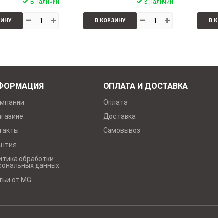
В наличии
В наличии
–
+
–
+
ЗИНУ
В КОРЗИНУ
В 
ФОРМАЦИЯ
ОПЛАТА И ДОСТАВКА
омпании
Оплата
агазине
Доставка
такты
Самовывоз
антия
итика обработки
сональных данных
тьи от MG