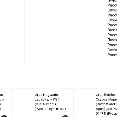
Пунк
Расс
Служ
Расс
Курь
Расс
Dosta
Расс
Почт
Расс
Boxbe
Расс
us
Игра Hogwarts
Игра Ratchet 
для
Legacy для PS4
Сквозь Мир
)
(CUSA 12771)
(Ratchet and C
)
(Русские субтитры)
Apart) для P
01474) (Русс