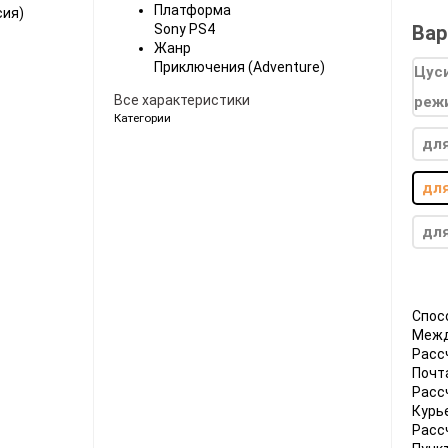
Платформа
Ноутбуки
Вар
Sony PS4
Планшеты
Жанр
Приключения (Adventure)
Телефоны
Все характеристики
Часы
Категории
для
Microsoft Xbox
Ninten
для
Series
[0]
Игры
[83]
Аксессуары
[13]
Switch
для
One
[5]
Игры
[70]
Аксессуары
[20]
Switch
360
[9]
Игры
[122]
Аксессуары
[22]
Спос
Межд
Расс
Почт
Расс
Курь
Расс