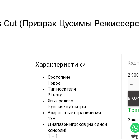
Видеоигры
Запчасти
r's Cut (Призрак Цусимы Режиссер
Microsoft Xbox
Microsoft Xbox
Nintendo
Nintendo
Sony PlayStation
Sony PlayStation
Разные 8 и 16 бит
Разные
Код 
Характеристики
2 900
Состояние
Новое
Тип носителя
Blu-ray
В КО
Моба-каталог
Язык релиза
Русские субтитры
Това
Бронефоны
Возрастные ограничения
18+
Заказ
Игровые модели
Диапазон игроков (на одной
консоли)
Наушники
1 — 1
В