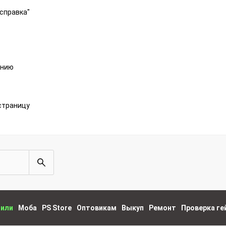
справка"
анию
страницу
пили
Моба
PS Store
Оптовикам
Выкуп
Ремонт
Проверка г