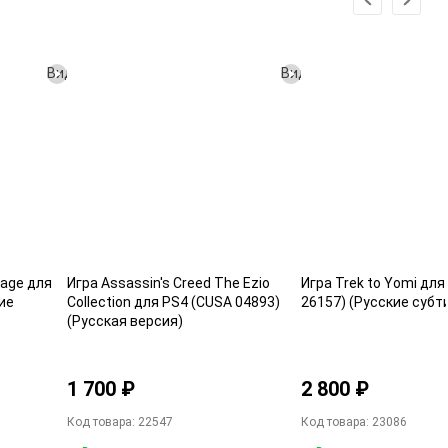
Видео
Видео
rage для
Игра Assassin's Creed The Ezio
Игра Trek to Yomi для
ие
Collection для PS4 (CUSA 04893)
26157) (Русские субт
(Русская версия)
1 700 ₽
2 800 ₽
Код товара: 22547
Код товара: 23086