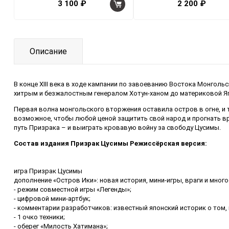
3 100 ₽
2 200 ₽
Описание
В конце XIII века в ходе кампании по завоеванию Востока Монголь
хитрым и безжалостным генералом Хотун-ханом до материковой Я
Первая волна монгольского вторжения оставила остров в огне, и 
возможное, чтобы любой ценой защитить свой народ и прогнать вр
путь Призрака – и выиграть кровавую войну за свободу Цусимы.
Состав издания
Призрак Цусимы Режиссёрская версия:
игра Призрак Цусимы
дополнение «Остров Ики»: новая история, мини-игры, враги и много
- режим совместной игры «Легенды»;
- цифровой мини-артбук;
- комментарии разработчиков: известный японский историк о том,
- 1 очко техники;
- оберег «Милость Хатимана»;