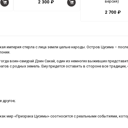
версия)
2 300 ₽
2 700 ₽
ская империя стерла с лица земли целые народы. Остров Цусима – посл
понии.
тогда воин-самурай Дзин Сакай, один из немногих выживших представит
агов с родных земель. Ему придется оставить в стороне все традиции,
е другое;
 как мир «Призрака Цусимы» соотносится с реальными событиями, кото