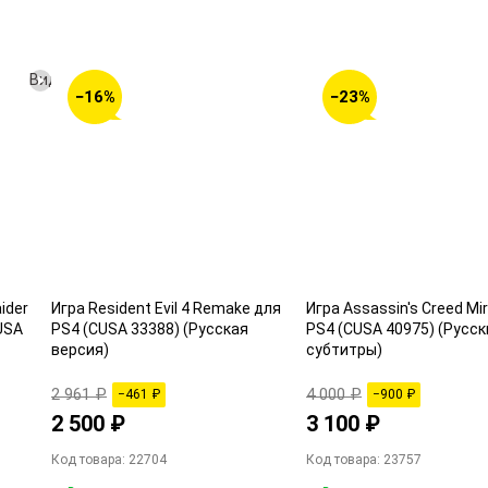
Видео
−16%
−23%
ider
Игра Resident Evil 4 Remake для
Игра Assassin's Creed Mi
CUSA
PS4 (CUSA 33388) (Русская
PS4 (CUSA 40975) (Русск
версия)
субтитры)
2 961 ₽
4 000 ₽
−461 ₽
−900 ₽
2 500 ₽
3 100 ₽
Код товара: 22704
Код товара: 23757