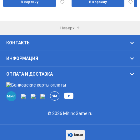
Добавить
Доба
В корзину
В корзину
в
в
избранное
избра
Наверх
КОНТАКТЫ
ИНФОРМАЦИЯ
ОПЛАТА И ДОСТАВКА
© 2026 MitinoGame.ru