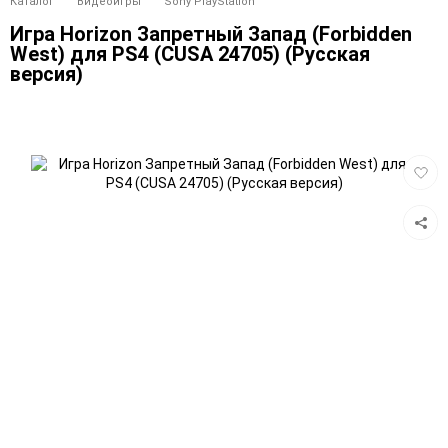
Каталог
Видеоигры
Sony PlayStation
Игра Horizon Запретный Запад (Forbidden
West) для PS4 (CUSA 24705) (Русская
версия)
Добав
в
избра