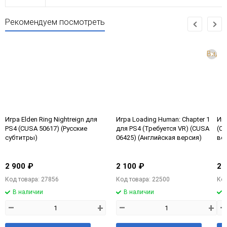
Рекомендуем посмотреть
Виде
Игра Elden Ring Nightreign для
Игра Loading Human: Chapter 1
Игр
PS4 (CUSA 50617) (Русские
для PS4 (Требуется VR) (CUSA
(CU
субтитры)
06425) (Английская версия)
ве
2 900 ₽
2 100 ₽
2 
Код товара: 27856
Код товара: 22500
Код
В наличии
В наличии
–
+
–
+
–