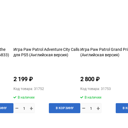
the
Игра Paw Patrol Adventure City Calls
Игра Paw Patrol Grand Pr
6833)
для PS5 (Английская версия)
(Английская версия)
2 199 ₽
2 800 ₽
Код товара: 31752
Код товара: 31753
В наличии
В наличии
–
+
–
+
ЗИНУ
В КОРЗИНУ
В 