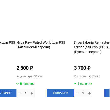
ix для PS5
Игра Paw Patrol World для PS5
Игра Syberia Remaster
(Английская версия)
Edition для PS5 (PPSA
(Русская версия)
2 800 ₽
3 700 ₽
Код товара: 31754
Код товара: 31496
В наличии
В наличии
–
+
–
+
КОРЗИНУ
В КОРЗИНУ