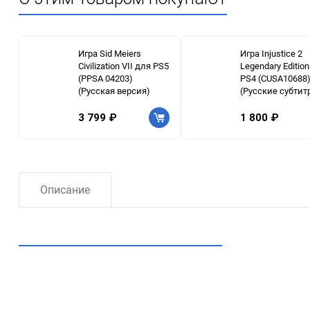
Игра Sid Meiers
Игра Injustice 2
Civilization VII для PS5
Legendary Editio
(PPSA 04203)
PS4 (CUSA10688
(Русская версия)
(Русские субтит
3 799 ₽
1 800 ₽
Описание
Рекомендуем посмотреть