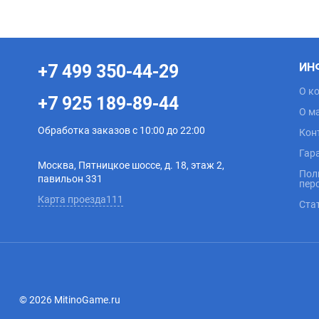
ИН
+7 499 350-44-29
О к
+7 925 189-89-44
О м
Обработка заказов с 10:00 до 22:00
Кон
Гар
Москва, Пятницкое шоссе, д. 18, этаж 2,
Пол
павильон 331
пер
Карта проезда111
Ста
© 2026 MitinoGame.ru