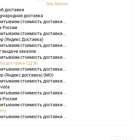
Эль-Монте
об доставки
ународная доставка
читываем стоимость доставки...
а России
читываем стоимость доставки...
ер (Яндекс Доставка)
читываем стоимость доставки...
т выдачи заказов
читываем стоимость доставки...
do
ба доставки СДЭК
читываем стоимость доставки...
[23]
Игры
[175]
Аксессуары
[37]
р (Яндекс доставка) (МО)
читываем стоимость доставки...
2
[1]
Игры
[30]
Аксессуары
[10]
vista
читываем стоимость доставки...
а России
читываем стоимость доставки...
rry
читываем стоимость доставки...