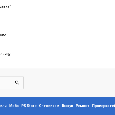
равка"
анию
раницу
пили
Моба
PS Store
Оптовикам
Выкуп
Ремонт
Проверка г