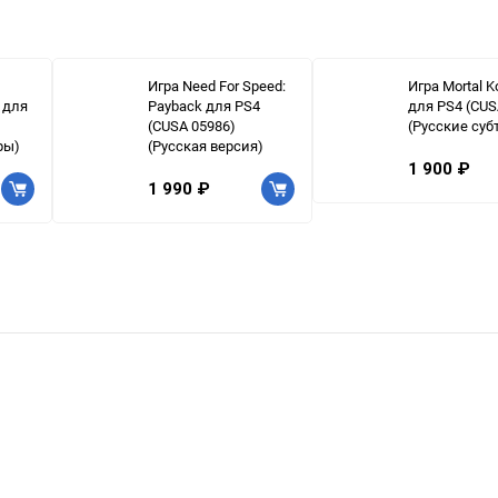
Игра Need For Speed:
Игра Mortal 
n для
Payback для PS4
для PS4 (CUS
)
(CUSA 05986)
(Русские суб
ры)
(Русская версия)
1 900 ₽
1 990 ₽