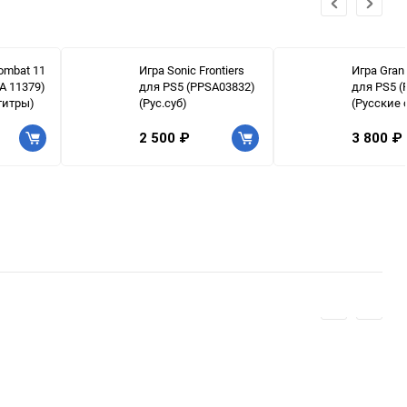
Kombat 11
Игра Sonic Frontiers
Игра Gran
A 11379)
для PS5 (PPSA03832)
для PS5 (
титры)
(Рус.суб)
(Русские 
2 500 ₽
3 800 ₽