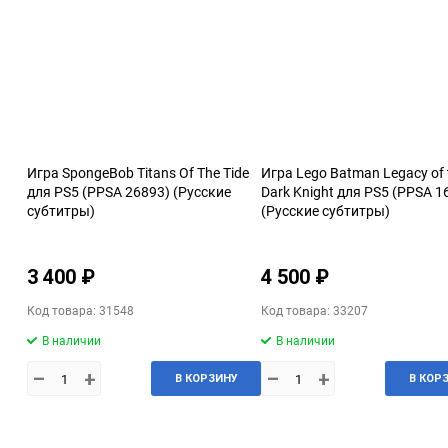
Игра SpongeBob Titans Of The Tide
Игра Lego Batman Legacy of 
для PS5 (PPSA 26893) (Русские
Dark Knight для PS5 (PPSA 1
cубтитры)
(Русские субтитры)
3 400 ₽
4 500 ₽
Код товара: 31548
Код товара: 33207
В наличии
В наличии
–
+
–
+
В КОРЗИНУ
В КОР