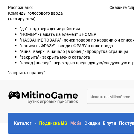
Распознано:
Скажите "сп
Команды голосового ввода
(тестируются)
"да" - подтверждение действия
"НОМЕР" - нажать на элемент #НОМЕР
"НАЗВАНИЕ ТОВАРА" - поиск товара по названию и опис
"написать ФРАЗУ" - вводит ФРАЗУ в поле ввода
"вниз | вверх | в начало | в конец" - прокрутка страницы
"закрыть" - закрыть меню каталога
"назад | вперед" - переход на предыдущую/следующую ст
"закрыть справку"
Каталог
Подписка MG
Моба
Скидки
В пути
Посту