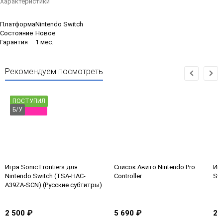
Характеристики
Платформа
Nintendo Switch
Состояние
Новое
Гарантия
1 мес.
Рекомендуем посмотреть
ПОСТУПИЛ
Б/У
Игра Sonic Frontiers для
Список Авито Nintendo Pro
Игр
Nintendo Switch (TSA-HAC-
Controller
Swi
A39ZA-SCN) (Русские субтитры)
Б/У
2 500 ₽
5 690 ₽
2 