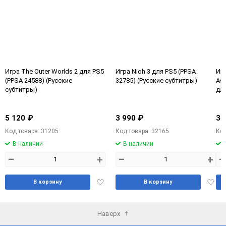
Игра The Outer Worlds 2 для PS5
Игра Nioh 3 для PS5 (PPSA
Игр
(PPSA 24588) (Русские
32785) (Русские субтитры)
Ass
субтитры)
для
су
5 120 ₽
3 990 ₽
3 
Код товара: 31205
Код товара: 32165
Код
В наличии
В наличии
–
+
–
+
–
Добавить
Доба
В корзину
В корзину
в
в
избранное
избра
Наверх