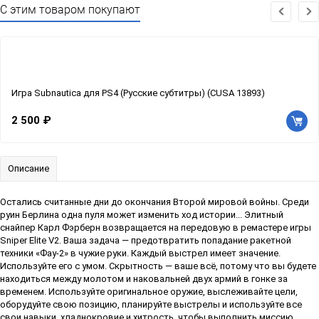
С этим товаром покупают
Игра Subnautica для PS4 (Русские субтитры) (CUSA 13893)
2 500 ₽
Описание
Остались считанные дни до окончания Второй мировой войны. Среди
руин Берлина одна пуля может изменить ход истории... Элитный
снайпер Карл Фэрберн возвращается на передовую в ремастере игры
Sniper Elite V2. Ваша задача — предотвратить попадание ракетной
техники «Фау-2» в чужие руки. Каждый выстрел имеет значение.
Используйте его с умом. Скрытность — ваше всё, потому что вы будете
находиться между молотом и наковальней двух армий в гонке за
временем. Используйте оригинальное оружие, выслеживайте цели,
оборудуйте свою позицию, планируйте выстрелы и используйте все
свои навыки, хладнокровие и хитрость, чтобы выполнить миссию.