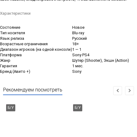
Характеристики
Состояние
Новое
Тип носителя
Blu-ray
Язык релиза
Русский
Возрастные ограничения
18+
Диапазон игроков (на одной консоли)
1 — 1
Платформа
Sony PS4
Жанр
Шутер (Shooter), Экшн (Action)
Гарантия
1 мес.
Бренд (Авито +)
Sony
Рекомендуем посмотреть
Б/У
Б/У