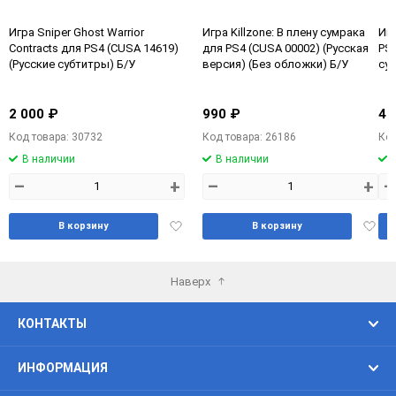
Игра Sniper Ghost Warrior
Игра Killzone: В плену сумрака
Игр
Contracts для PS4 (CUSA 14619)
для PS4 (CUSA 00002) (Русская
PS4
(Русские субтитры) Б/У
версия) (Без обложки) Б/У
су
2 000 ₽
990 ₽
4 
Код товара: 30732
Код товара: 26186
Код
В наличии
В наличии
–
+
–
+
–
Добавить
Доба
В корзину
В корзину
в
в
избранное
избра
Наверх
КОНТАКТЫ
ИНФОРМАЦИЯ