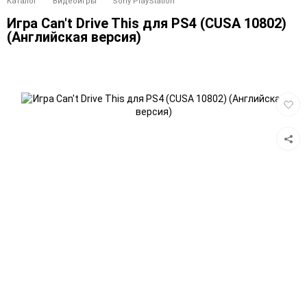
Каталог
Видеоигры
Sony PlayStation
Игра Can't Drive This для PS4 (CUSA 10802)
(Английская версия)
Добав
в
избра