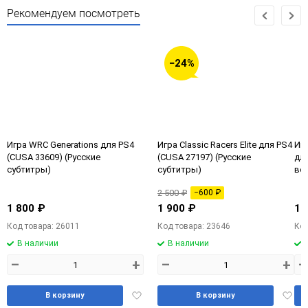
Рекомендуем посмотреть
−24%
Игра WRC Generations для PS4
Игра Classic Racers Elite для PS4
Игр
(CUSA 33609) (Русские
(CUSA 27197) (Русские
для
субтитры)
субтитры)
вер
2 500 ₽
−600 ₽
1 800 ₽
1 900 ₽
1 
Код товара: 26011
Код товара: 23646
Код
В наличии
В наличии
–
+
–
+
–
Добавить
Доба
В корзину
В корзину
в
в