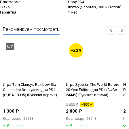
Платформа
Sony PS4
Жанр
Шутер (Shooter), Экшн (Action)
Гарантия
1 мес.
Рекомендуем посмотреть
Б/У
−22%
Игра Tom Clancy's Rainbow Six
Игра Syberia: The World Before
Игр
Quarantine Эвакуация для PS4
20 Year Edition для PS4 (CUSA
Dra
(CUSA 18095) (Русская версия)
24449) (Русская версия)
(Ру
Б/У
3 600 ₽
−800 ₽
1 300 ₽
2 800 ₽
2 
Код товара: 25983
Код товара: 23943
Код
В наличии
В наличии