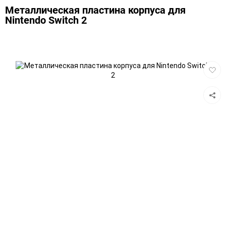
Металлическая пластина корпуса для
Nintendo Switch 2
Добав
в
избра