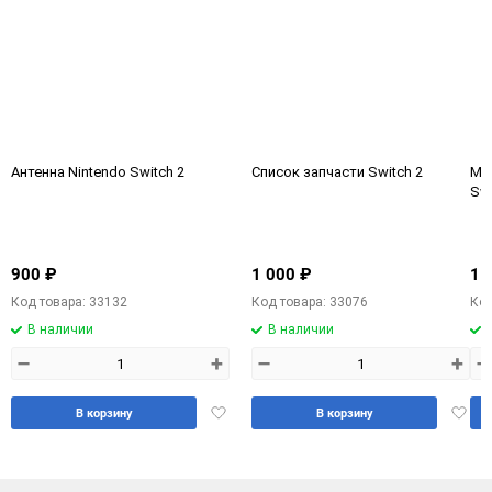
Антенна Nintendo Switch 2
Список запчасти Switch 2
Ме
Swi
900 ₽
1 000 ₽
1 
Код товара: 33132
Код товара: 33076
Код
В наличии
В наличии
–
+
–
+
–
Добавить
Доба
В корзину
В корзину
в
в
избранное
избра