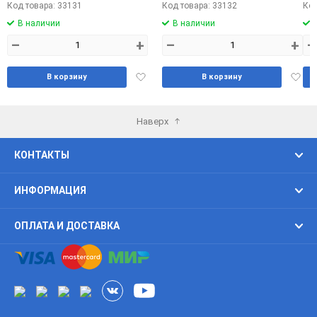
Код товара: 33131
Код товара: 33132
Код
В наличии
В наличии
–
+
–
+
–
Добавить
Доба
В корзину
В корзину
в
в
избранное
избра
Наверх
КОНТАКТЫ
ИНФОРМАЦИЯ
ОПЛАТА И ДОСТАВКА