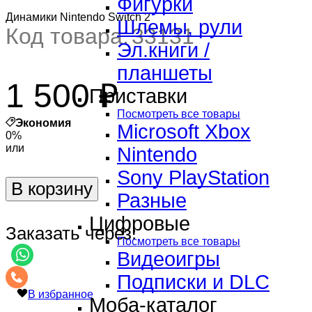
Фигурки
Динамики Nintendo Switch 2
Шлемы, рули
Код товара:
33131
Эл.книги /
планшеты
1 500 ₽
Приставки
Посмотреть все товары
Экономия
Microsoft Xbox
0%
или
Nintendo
Sony PlayStation
В корзину
Разные
Цифровые
Заказать через:
Посмотреть все товары
Видеоигры
Подписки и DLC
В избранное
Моба-каталог