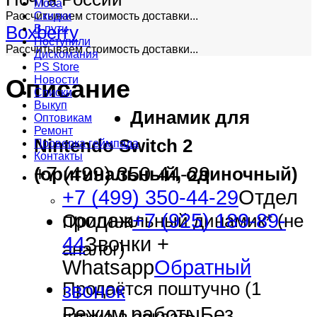
Моба
Скидки
Рассчитываем стоимость доставки...
В пути
Boxberry
Поступили
Рассчитываем стоимость доставки...
Дискомания
PS Store
Новости
Описание
Списки
Выкуп
Динамик для
Оптовикам
Ремонт
Nintendo Switch 2
Проверка геймпада
Контакты
+7 (499) 350-44-29
(оригинальный, одиночный)
+7 (499) 350-44-29
Отдел
продаж
+7 (925) 189-89-
Оригинальный динамик* (не
44
Звонки +
аналог)
Whatsapp
Обратный
Продаётся поштучно (1
звонок
Режим работы
Без
штука в заказе)