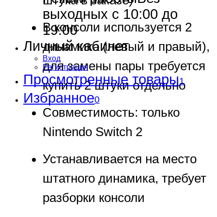
выходных с 10:00 до
В консоли используется 2
19:00
Личный кабинет
динамика (левый и правый),
Вход
для замены пары требуется
Регистрация
Просмотренные товары
1
купить 2 штуки отдельно
Избранное
0
Совместимость: только
Nintendo Switch 2
Устанавливается на место
штатного динамика, требует
разборки консоли