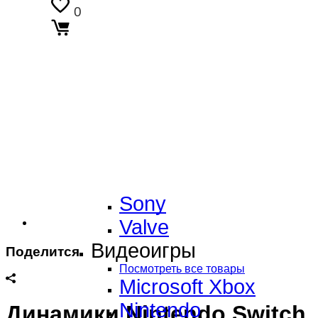
Sony PlayStation
0
Разные
Бренды
Посмотреть все товары
Товары в корзине
Amazon
Asus
Dji
Итого:
0 ₽
Microsoft
Оформить заказ
Nintendo
Sony
Valve
Видеоигры
Поделится
Посмотреть все товары
Microsoft Xbox
Nintendo
Динамики Nintendo Switch