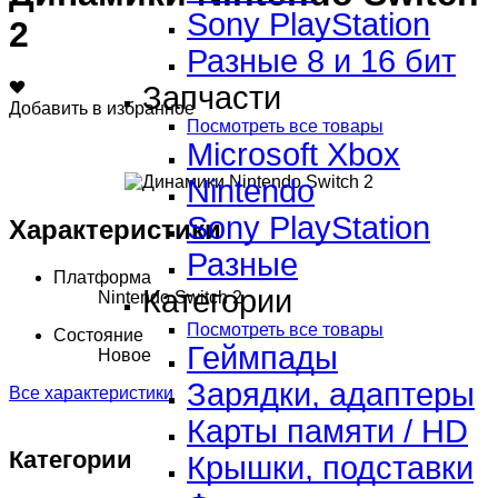
Sony PlayStation
2
Разные 8 и 16 бит
Запчасти
Добавить в избранное
Посмотреть все товары
Microsoft Xbox
Nintendo
Sony PlayStation
Характеристики
Разные
Платформа
Категории
Nintendo Switch 2
Посмотреть все товары
Состояние
Геймпады
Новое
Зарядки, адаптеры
Все характеристики
Карты памяти / HD
Категории
Крышки, подставки