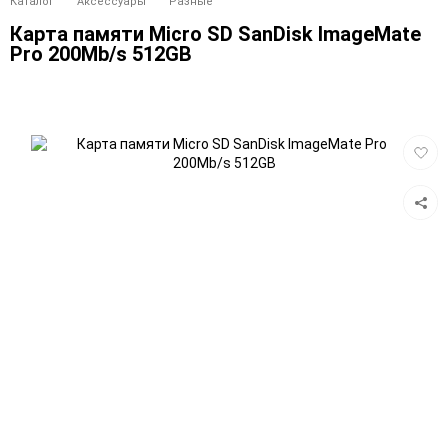
Каталог
Аксессуары
Разные
Карта памяти Micro SD SanDisk ImageMate
Pro 200Mb/s 512GB
Добав
в
избра