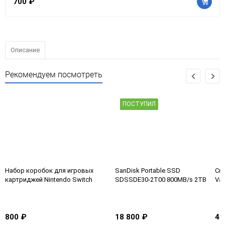
700 ₽
Описание
Рекомендуем посмотреть
ПОСТУПИЛ
Набор коробок для игровых
SanDisk Portable SSD
Спи
картриджей Nintendo Switch
SDSSDE30-2T00 800MB/s 2TB
Va
800 ₽
18 800 ₽
43