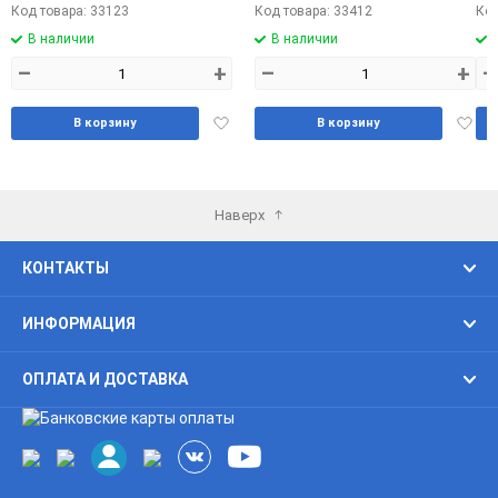
Код товара: 33123
Код товара: 33412
Код
В наличии
В наличии
–
+
–
+
–
Добавить
Доба
В корзину
В корзину
в
в
избранное
избра
Наверх
КОНТАКТЫ
ИНФОРМАЦИЯ
ОПЛАТА И ДОСТАВКА