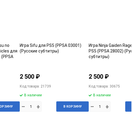
su no
Игра Sifu для PS5 (PPSA 03001)
Игра Ninja Gaiden Rag
icles для
(Русские субтитры)
PS5 (PPSA 28002) (Ру
) (PPSA
субтитры)
2 500 ₽
2 500 ₽
Код товара: 21739
Код товара: 30675
В наличии
В наличии
–
+
–
+
КОРЗИНУ
В КОРЗИНУ