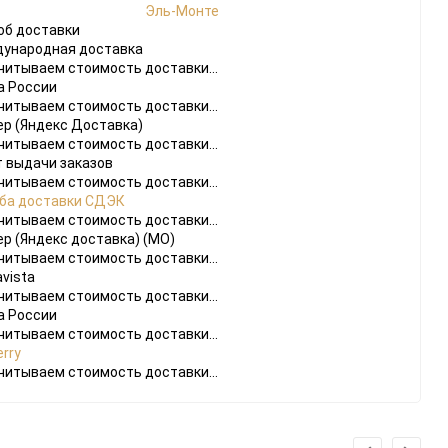
Эль-Монте
об доставки
ународная доставка
читываем стоимость доставки...
а России
читываем стоимость доставки...
ер (Яндекс Доставка)
читываем стоимость доставки...
т выдачи заказов
читываем стоимость доставки...
do
ба доставки СДЭК
[23]
Игры
[175]
Аксессуары
[37]
читываем стоимость доставки...
ер (Яндекс доставка) (МО)
читываем стоимость доставки...
 2
[1]
Игры
[30]
Аксессуары
[10]
vista
читываем стоимость доставки...
а России
читываем стоимость доставки...
rry
читываем стоимость доставки...