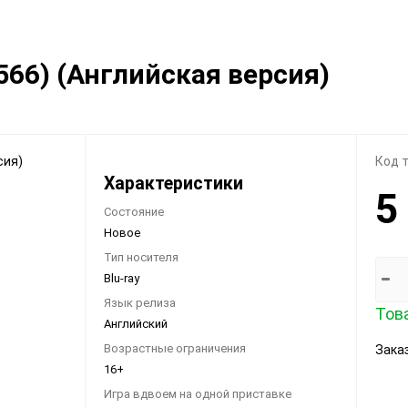
Видеоигры
Запчасти
566) (Английская версия)
Microsoft Xbox
Microsoft Xbox
Nintendo
Nintendo
Sony PlayStation
Sony PlayStation
Разные 8 и 16 бит
Разные
Код 
Характеристики
5
Состояние
Новое
Тип носителя
Blu-ray
Моба-каталог
Язык релиза
Това
Английский
Бронефоны
Возрастные ограничения
Заказ
Игровые модели
16+
Наушники
Игра вдвоем на одной приставке