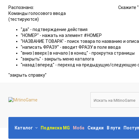
Распознано:
Скажите "
Команды голосового ввода
(тестируются)
"да" - подтверждение действия
"НОМЕР" - нажать на элемент #НОМЕР
"НАЗВАНИЕ ТОВАРА" - поиск товара по названию и опис
"написать ФРАЗУ" - вводит ФРАЗУ в поле ввода
"вниз | вверх | в начало | в конец" - прокрутка страницы
"закрыть" - закрыть меню каталога
"назад | вперед" - переход на предыдущую/следующую 
"закрыть справку"
Каталог
Подписка MG
Моба
Скидки
В пути
Посту