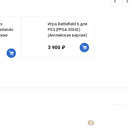
ts
Игра Battlefield 6 для
intendo
PS5 (PPSA 30342)
ские
(Английская версия)
3 900 ₽
Видео