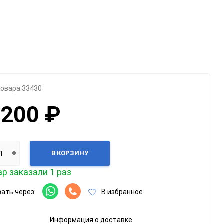
Категории
Геймпады
Зарядки, адаптеры
Карты памяти / HD
Крышки, подставки
товара:
33430
Фигурки
 200 ₽
Шлемы, рули
Эл.книги / планшеты
В КОРЗИНУ
р заказали 1 раз
ать через:
В избранное
Информация о доставке