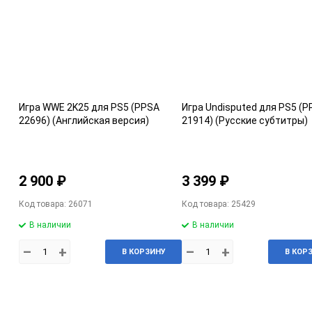
Игра WWE 2K25 для PS5 (PPSA
Игра Undisputed для PS5 (
22696) (Английская версия)
21914) (Русские субтитры)
2 900 ₽
3 399 ₽
Код товара: 26071
Код товара: 25429
В наличии
В наличии
–
+
–
+
В КОРЗИНУ
В КОР