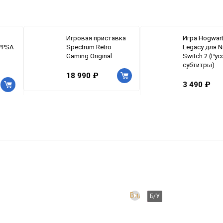
Игровая приставка
Игра Hogwar
(PPSA
Spectrum Retro
Legacy для N
Gaming Original
Switch 2 (Рус
субтитры)
18 990 ₽
3 490 ₽
Видео
Б/У