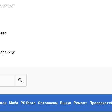
справка"
анию
страницу
пили
Моба
PS Store
Оптовикам
Выкуп
Ремонт
Проверка г