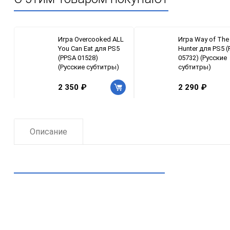
Игра Overcooked ALL
Игра Way of The
You Can Eat для PS5
Hunter для PS5 
(PPSA 01528)
05732) (Русские
(Русские субтитры)
субтитры)
2 350 ₽
2 290 ₽
Описание
Рекомендуем посмотреть