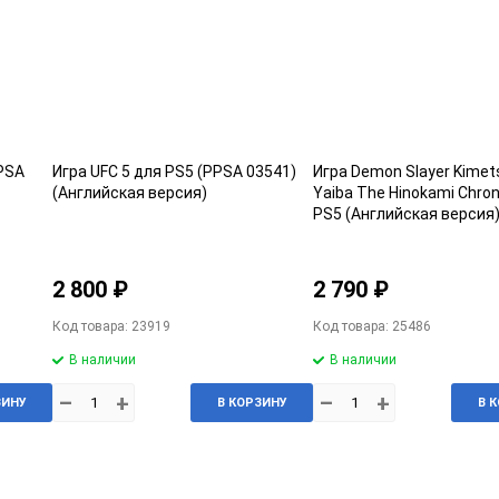
PPSA
Игра UFC 5 для PS5 (PPSA 03541)
Игра Demon Slayer Kimet
(Английская версия)
Yaiba The Hinokami Chron
PS5 (Английская версия
03490) Б/У
2 800 ₽
2 790 ₽
Код товара: 23919
Код товара: 25486
В наличии
В наличии
–
+
–
+
ЗИНУ
В КОРЗИНУ
В 