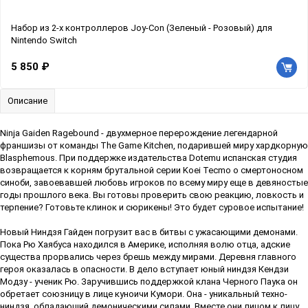
Набор из 2-х контроллеров Joy-Con (Зеленый - Розовый) для
Nintendo Switch
5 850 ₽
Описание
Ninja Gaiden Ragebound - двухмерное перерождение легендарной
франшизы от команды The Game Kitchen, подарившей миру хардкорную
Blasphemous. При поддержке издательства Dotemu испанская студия
возвращается к корням брутальной серии Koei Tecmo о смертоносном
синоби, завоевавшей любовь игроков по всему миру еще в девяностые
годы прошлого века. Вы готовы проверить свою реакцию, ловкость и
терпение? Готовьте клинок и сюрикены! Это будет суровое испытание!
Новый Ниндзя Гайден погрузит вас в битвы с ужасающими демонами.
Пока Рю Хаябуса находился в Америке, исполняя волю отца, адские
существа прорвались через брешь между мирами. Деревня главного
героя оказалась в опасности. В дело вступает юный ниндзя Кендзи
Модзу - ученик Рю. Заручившись поддержкой клана Черного Паука он
обретает союзницу в лице куноичи Кумори. Она - уникальный техно-
ниндзя, обладающий демоническими силами. Вместе они лицом к лицу