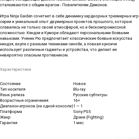
сталкиваются с общим врагом - Повелителем Демонов.
Игра Ninja Gaiden сочетает в себе динамику хардкорных трехмерных игр
серии и уникальный опыт двухмерных проектов прошлого, которые
славились не только своей атмосферой, но и бескомпромиссной
сложностью. Кендзи и Кумори обладают персональными боевыми
навыками. Ученик Рю предпочитает классические боевые искусства
ниндзя, вкупе с разными техниками синоби, а ловкая куноичи
использует различные гаджеты и устройства, что делает ее
невероятно опасным противником.
Характеристики
Состояние
Новое
Тип носителя
Blu-ray
Язык релиза
Русские субтитры
Возрастные ограничения
16+
Диапазон игроков (на одной консоли)
1 — 1
Платформа
Sony PS5
Жанр
Драки (Fighting)
Гарантия
1 мес.