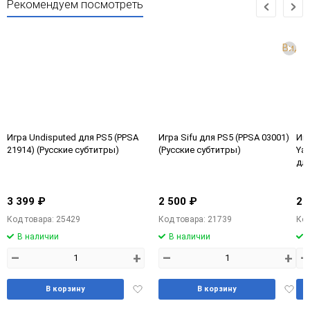
Рекомендуем посмотреть
Виде
Игра Undisputed для PS5 (PPSA
Игра Sifu для PS5 (PPSA 03001)
Игр
21914) (Русские субтитры)
(Русские субтитры)
Yai
для
(PP
3 399 ₽
2 500 ₽
2 
Код товара: 25429
Код товара: 21739
Код
В наличии
В наличии
–
+
–
+
–
Добавить
Доба
В корзину
В корзину
в
в