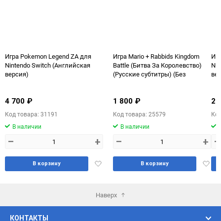
Игра Pokemon Legend ZA для
Игра Mario + Rabbids Kingdom
Игр
Nintendo Switch (Английская
Battle (Битва За Королевство)
Nin
версия)
(Русские субтитры) (Без
ве
коробки) для Nintendo Switch Б/
У
4 700 ₽
1 800 ₽
2 
Код товара: 31191
Код товара: 25579
Код
В наличии
В наличии
–
+
–
+
–
Добавить
Доба
В корзину
В корзину
в
в
избранное
избра
Наверх
КОНТАКТЫ