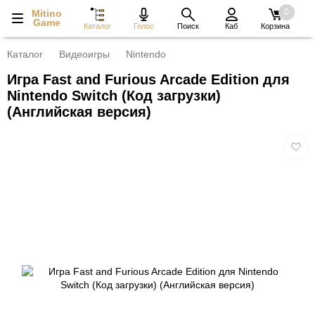
0
Mitino
Game
Каталог
Голос
Поиск
Каб
Корзина
Каталог
Видеоигры
Nintendo
Игра Fast and Furious Arcade Edition для
Nintendo Switch (Код загрузки)
(Английская версия)
Добав
в
избра