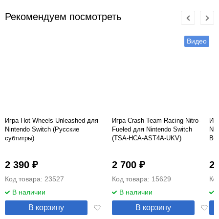
Рекомендуем посмотреть
Видео
Игра Hot Wheels Unleashed для
Игра Crash Team Racing Nitro-
Игр
Nintendo Switch (Русские
Fueled для Nintendo Switch
Nin
субтитры)
(TSA-HCA-AST4A-UKV)
Ве
(Английская версия)
2 390 ₽
2 700 ₽
2 
Код товара: 23527
Код товара: 15629
Ко
В наличии
В наличии
Добавить
Добав
В корзину
В корзину
в
в