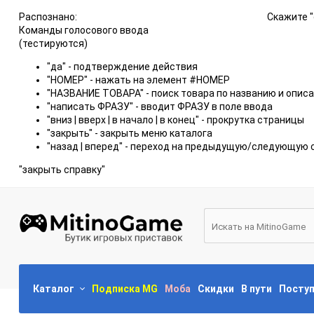
Распознано:
Скажите "
Команды голосового ввода
(тестируются)
"да" - подтверждение действия
"НОМЕР" - нажать на элемент #НОМЕР
"НАЗВАНИЕ ТОВАРА" - поиск товара по названию и опис
"написать ФРАЗУ" - вводит ФРАЗУ в поле ввода
"вниз | вверх | в начало | в конец" - прокрутка страницы
"закрыть" - закрыть меню каталога
"назад | вперед" - переход на предыдущую/следующую 
"закрыть справку"
Каталог
Подписка MG
Моба
Скидки
В пути
Посту