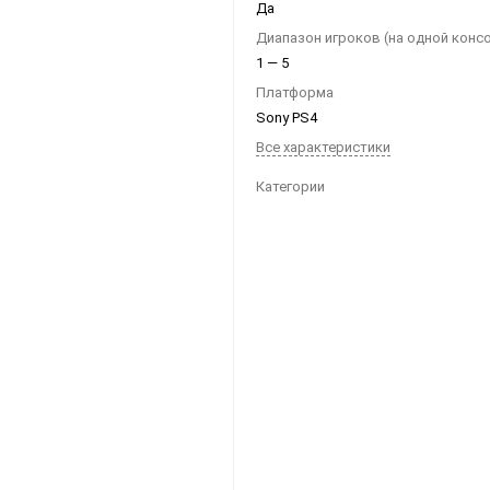
Да
Ноутбуки
Диапазон игроков (на одной конс
Планшеты
1 — 5
Телефоны
Платформа
Sony PS4
Часы
Все характеристики
Категории
Microsoft Xbox
Ninten
Series
[1]
Игры
[83]
Аксессуары
[12]
Switch
One
[5]
Игры
[66]
Аксессуары
[19]
Switch
360
[9]
Игры
[122]
Аксессуары
[22]