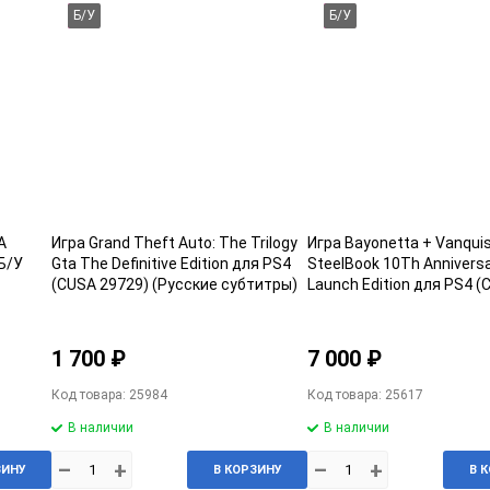
Б/У
Б/У
A
Игра Grand Theft Auto: The Trilogy
Игра Bayonetta + Vanqui
Б/У
Gta The Definitive Edition для PS4
SteelBook 10Th Anniversa
(CUSA 29729) (Русские субтитры)
Launch Edition для PS4 
Б/У
18495) (Английская верс
1 700 ₽
7 000 ₽
Код товара: 25984
Код товара: 25617
В наличии
В наличии
–
+
–
+
ЗИНУ
В КОРЗИНУ
В 