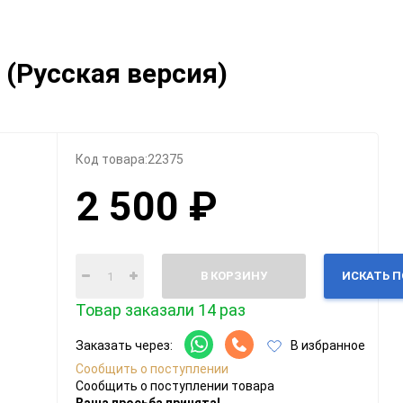
Категории
) (Русская версия)
Геймпады
Зарядки, адаптеры
Карты памяти / HD
Крышки, подставки
Код товара:
22375
Фигурки
2 500 ₽
Шлемы, рули
Эл.книги / планшеты
В КОРЗИНУ
ИСКАТЬ 
Товар заказали 14 раз
Заказать через:
В избранное
Сообщить о поступлении
Сообщить о поступлении товара