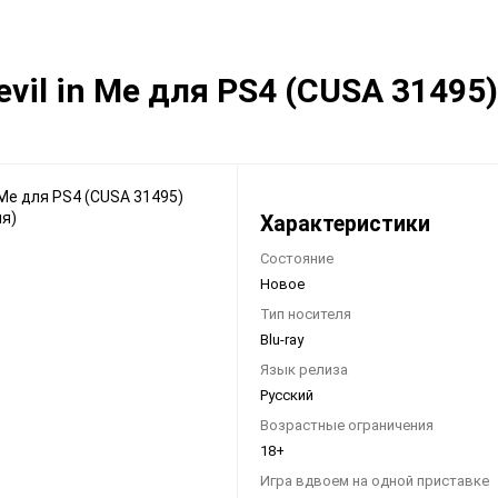
Видеоигры
Запчасти
Devil in Me для PS4 (CUSA 31495
Microsoft Xbox
Microsoft Xbox
Nintendo
Nintendo
Sony PlayStation
Sony PlayStation
Разные 8 и 16 бит
Разные
Характеристики
Состояние
Новое
Тип носителя
Blu-ray
Моба-каталог
Язык релиза
Русский
Бронефоны
Возрастные ограничения
Игровые модели
18+
Наушники
Игра вдвоем на одной приставке