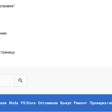
справка"
анию
страницу
пили
Моба
PS Store
Оптовикам
Выкуп
Ремонт
Проверка г