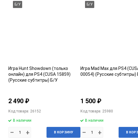
Б/У
Б/У
Игра Hunt Showdown (только
Игра Mad Max для PS4 (CUS
онлайн) для PS4 (CUSA 15859)
00054) (Русские субтитры) 
(Русские субтитры) Б/У
2 490 ₽
1 500 ₽
Код товара: 26152
Код товара: 25980
В наличии
В наличии
–
+
–
+
В КОРЗИНУ
В КОР