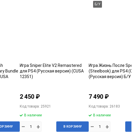
Б/У
sh
Игра Sniper Elite V2 Remastered
Игра Жизнь После Spec
ry Bundle
для PS4 (Русская версия) (CUSA
(Steelbook) для PS4 (
(CUSA
12351)
(Русская версия) Б/У
ия) Б/У
2 450 ₽
7 490 ₽
Код товара: 25921
Код товара: 26183
В наличии
В наличии
–
+
–
+
КОРЗИНУ
В КОРЗИНУ