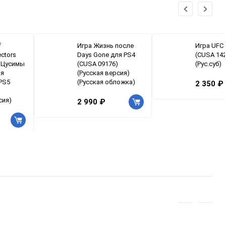
f
Игра Жизнь после
Игра UFC 
ectors
Days Gone для PS4
(CUSA 142
к Цусимы
(CUSA 09176)
(Рус.суб)
ая
(Русская версия)
PS5
(Русская обложка)
2 350 ₽
сия)
2 990 ₽