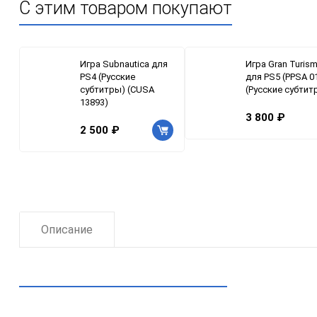
С этим товаром покупают
Игра Subnautica для
Игра Gran Turis
PS4 (Русские
для PS5 (PPSA 0
субтитры) (CUSA
(Русские субтит
13893)
3 800 ₽
2 500 ₽
Описание
Рекомендуем посмотреть