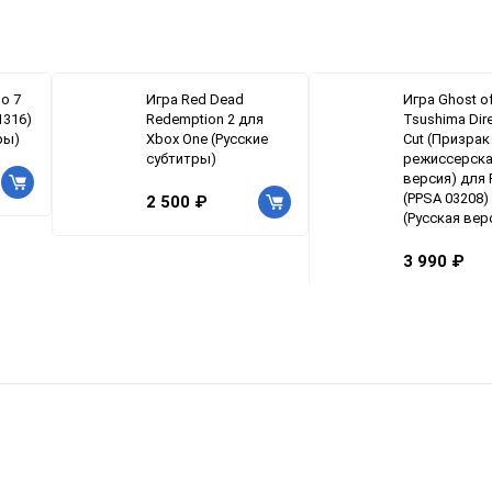
mo 7
Игра Red Dead
Игра Ghost o
1316)
Redemption 2 для
Tsushima Dir
ры)
Xbox One (Русские
Cut (Призра
субтитры)
режиссерск
версия) для 
(PPSA 03208)
2 500 ₽
(Русская вер
3 990 ₽