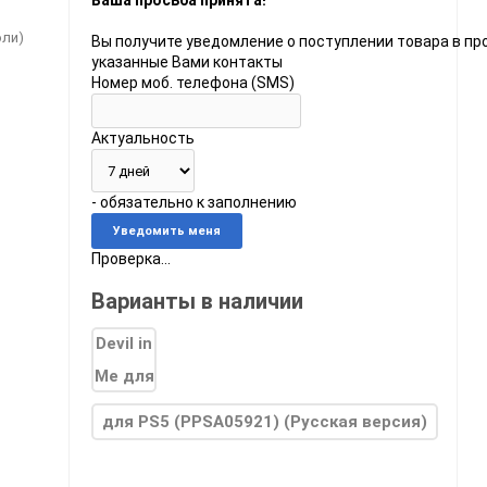
Ваша просьба принята!
оли)
Вы получите уведомление о поступлении товара в пр
указанные Вами контакты
Номер моб. телефона (SMS)
Актуальность
do
- обязательно к заполнению
[23]
Игры
[175]
Аксессуары
[37]
Проверка...
 2
[1]
Игры
[30]
Аксессуары
[10]
Варианты в наличии
для PS5 (PPSA05921) (Русская версия)