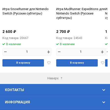
Игра SnowRunner для Nintendo
Игра MudRunner: Expeditions для
Игр
Switch (Русские субтитры)
Nintendo Switch (Русские
Nin
субтитры)
су
2 600 ₽
2 700 ₽
1 
Код товара: 20667
Код товара: 24543
Код
В наличии
В наличии
–
+
–
+
–
Добавить
Доба
В корзину
В корзину
в
в
избранное
избра
Наверх
КОНТАКТЫ
ИНФОРМАЦИЯ