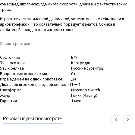
сумасшедших гонках, где много скорости, драйва и фантастических
трасс.
Игра отличается высокой динамикой, увлекательным геймплеем и
яркой графикой, что обязательно порадует фанатов Соника и
любителей аркадно-картинговых гонок.
Характеристики
Состояние
Б/У
Тип носителя
Картридж
Язык релиза
Русские субтитры
Возрастные ограничения
0+
Игра вдвоем на одной приставке
Да
Диапазон игроков (на одной консоли)
1 — 4
Платформа
Nintendo Switch
Жанр
Гонки (Racing)
Гарантия
1 мес.
Рекомендуем посмотреть