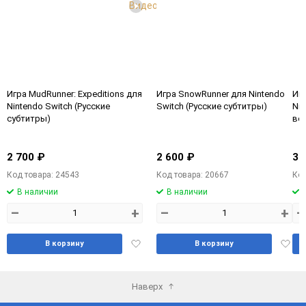
Видео
Игра MudRunner: Expeditions для
Игра SnowRunner для Nintendo
Игр
Nintendo Switch (Русские
Switch (Русские субтитры)
Nin
субтитры)
ве
2 700 ₽
2 600 ₽
3 
Код товара: 24543
Код товара: 20667
Код
В наличии
В наличии
–
+
–
+
–
Добавить
Доба
В корзину
В корзину
в
в
избранное
избра
Наверх