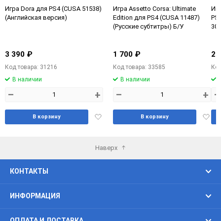
Игра Dora для PS4 (CUSA 51538)
Игра Assetto Corsa: Ultimate
Игр
(Английская версия)
Edition для PS4 (CUSA 11487)
PS4
(Русские субтитры) Б/У
307
3 390 ₽
1 700 ₽
2 
Код товара: 31216
Код товара: 33585
Код
В наличии
В наличии
–
+
–
+
–
Добавить
Доба
В корзину
В корзину
в
в
избранное
избра
Наверх
КОНТАКТЫ
ИНФОРМАЦИЯ
ОПЛАТА И ДОСТАВКА