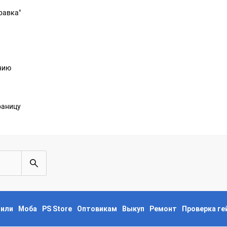
равка"
анию
раницу
пили
Моба
PS Store
Оптовикам
Выкуп
Ремонт
Проверка г