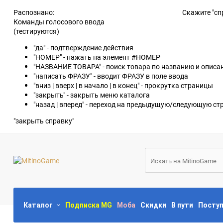
Распознано:
Скажите "сп
Команды голосового ввода
(тестируются)
"да" - подтверждение действия
"НОМЕР" - нажать на элемент #НОМЕР
"НАЗВАНИЕ ТОВАРА" - поиск товара по названию и опис
"написать ФРАЗУ" - вводит ФРАЗУ в поле ввода
"вниз | вверх | в начало | в конец" - прокрутка страницы
"закрыть" - закрыть меню каталога
"назад | вперед" - переход на предыдущую/следующую ст
"закрыть справку"
Каталог
Подписка MG
Моба
Скидки
В пути
Посту