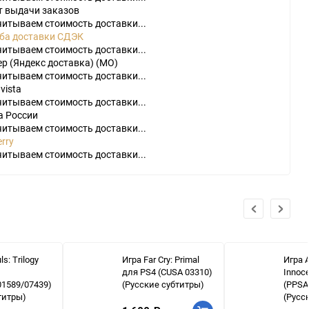
т выдачи заказов
читываем стоимость доставки...
ба доставки СДЭК
читываем стоимость доставки...
р (Яндекс доставка) (МО)
читываем стоимость доставки...
vista
читываем стоимость доставки...
а России
читываем стоимость доставки...
rry
читываем стоимость доставки...
s: Trilogy
Игра Far Cry: Primal
Игра A
для PS4 (CUSA 03310)
Innoc
01589/07439)
(Русские субтитры)
(PPSA
титры)
(Русс