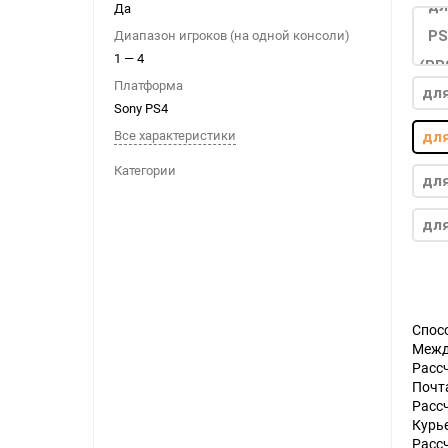
Да
Ноутбуки
Диапазон игроков (на одной консоли)
Планшеты
1 — 4
Телефоны
Платформа
для
Sony PS4
Часы
Все характеристики
для
Категории
для
Microsoft Xbox
Ninten
Series
[0]
Игры
[83]
Аксессуары
[13]
Switch
для
One
[5]
Игры
[69]
Аксессуары
[20]
Switch 
360
[9]
Игры
[122]
Аксессуары
[22]
Спос
Межд
Расс
Почт
Расс
Курь
Расс