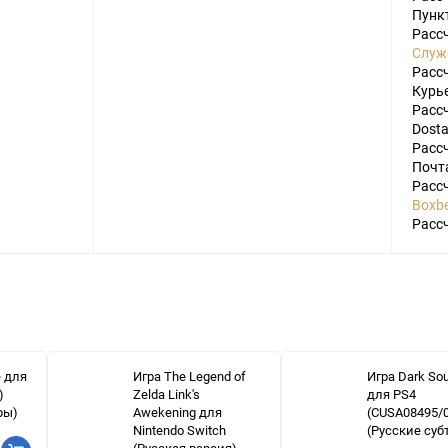
Пунк
Расс
Служ
Расс
Курье
Расс
Dosta
Расс
Почт
Расс
Boxbe
Расс
e для
Игра The Legend of
Игра Dark Soul
)
Zelda Link's
для PS4
ры)
Awekening для
(CUSA08495/
Nintendo Switch
(Русские суб