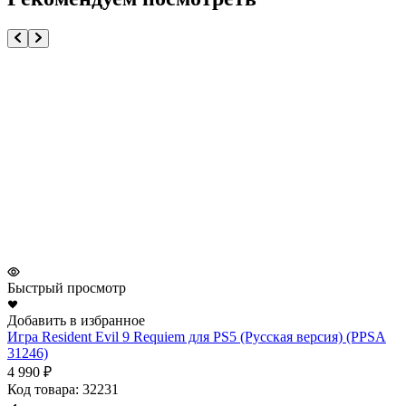
Быстрый просмотр
Добавить в избранное
Д
Игра Resident Evil 9 Requiem для PS5 (Русская версия) (PPSA
И
31246)
5
4 990 ₽
К
Код товара: 32231