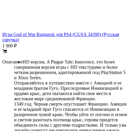
Игра God of War Ragnarok для PS4 (CUSA 34390) (Русская
И
озвучка)
в
1 900 ₽
2
Описание
HD версия, A Plague Tale: Innocence, это более
совершенная версия игры с HD текстурами и более
четким разрешением, адаптированной под PlayStation 5
и Xbox Series.
Отправляйтесь в путешествие вместе с Амицией и ее
младшим братом Гуго. Преследуемые Инквизицией и
ордами крыс, дети пытаются найти свое место в
жестоком мире средневековой Франции.
1349 год. Черная смерть опустошает Францию. Амиция
и ее младший брат Гуго спасаются от Инквизиции в
разоренном чумой краю. Чтобы уйти от погони и огнем
и светом разогнать полчища крыс, героям придется
объединить силы с другими подростками. И только узы
дружбы помогут им преодолеть немыслимые ужасы,