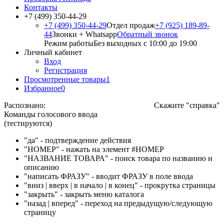
Контакты
+7 (499) 350-44-29
+7 (499) 350-44-29
Отдел продаж
+7 (925) 189-89-
44
Звонки + Whatsapp
Обратный звонок
Режим работы
Без выходных с 10:00 до 19:00
Личный кабинет
Вход
Регистрация
Просмотренные товары
1
Избранное
0
Распознано:
Скажите "справка"
Команды голосового ввода
(тестируются)
"да" - подтверждение действия
"НОМЕР" - нажать на элемент #НОМЕР
"НАЗВАНИЕ ТОВАРА" - поиск товара по названию и
описанию
"написать ФРАЗУ" - вводит ФРАЗУ в поле ввода
"вниз | вверх | в начало | в конец" - прокрутка страницы
"закрыть" - закрыть меню каталога
"назад | вперед" - переход на предыдущую/следующую
страницу