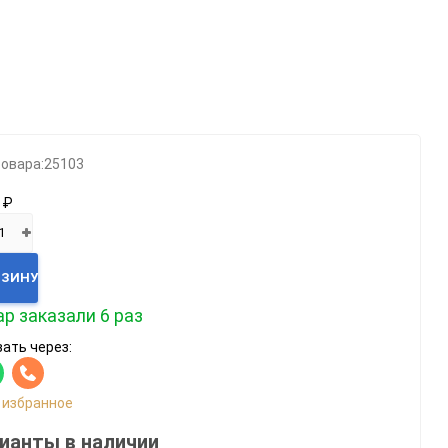
Категории
Геймпады
Зарядки, адаптеры
Карты памяти / HD
товара:
25103
Крышки, подставки
 ₽
Фигурки
Шлемы, рули
Эл.книги / планшеты
РЗИНУ
р заказали 6 раз
ать через:
 избранное
ианты в наличии