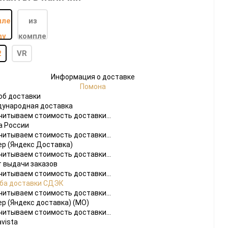
2
VR
Информация о доставке
Помона
do
об доставки
ународная доставка
[23]
Игры
[175]
Аксессуары
[37]
читываем стоимость доставки...
а России
 2
[1]
Игры
[30]
Аксессуары
[10]
читываем стоимость доставки...
ер (Яндекс Доставка)
читываем стоимость доставки...
т выдачи заказов
читываем стоимость доставки...
ба доставки СДЭК
читываем стоимость доставки...
ер (Яндекс доставка) (МО)
читываем стоимость доставки...
vista