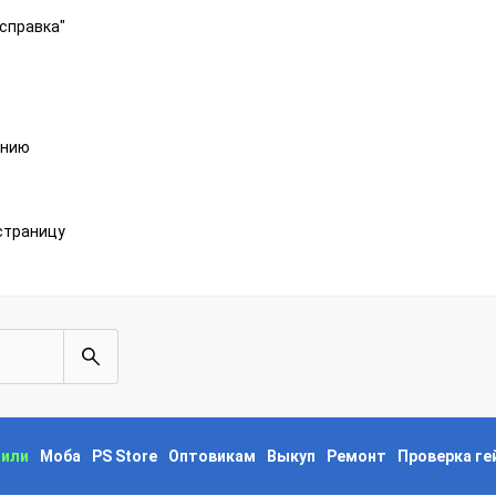
справка"
анию
страницу
пили
Моба
PS Store
Оптовикам
Выкуп
Ремонт
Проверка г