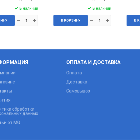
В наличии
В наличии
–
+
–
+
ЗИНУ
В КОРЗИНУ
В 
ФОРМАЦИЯ
ОПЛАТА И ДОСТАВКА
омпании
Оплата
агазине
Доставка
такты
Самовывоз
антия
итика обработки
сональных данных
тьи от MG