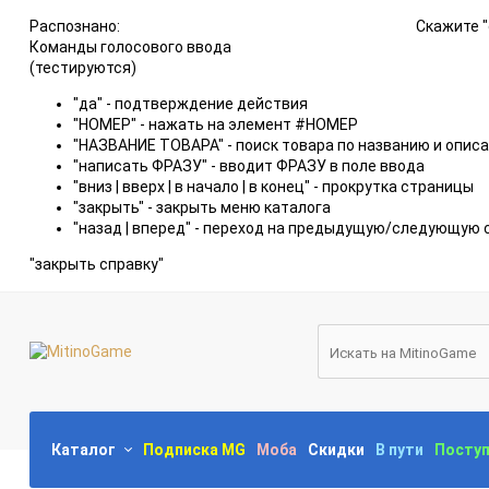
Распознано:
Скажите "
Команды голосового ввода
(тестируются)
"да" - подтверждение действия
"НОМЕР" - нажать на элемент #НОМЕР
"НАЗВАНИЕ ТОВАРА" - поиск товара по названию и опис
"написать ФРАЗУ" - вводит ФРАЗУ в поле ввода
"вниз | вверх | в начало | в конец" - прокрутка страницы
"закрыть" - закрыть меню каталога
"назад | вперед" - переход на предыдущую/следующую 
"закрыть справку"
Каталог
Подписка MG
Моба
Скидки
В пути
Посту