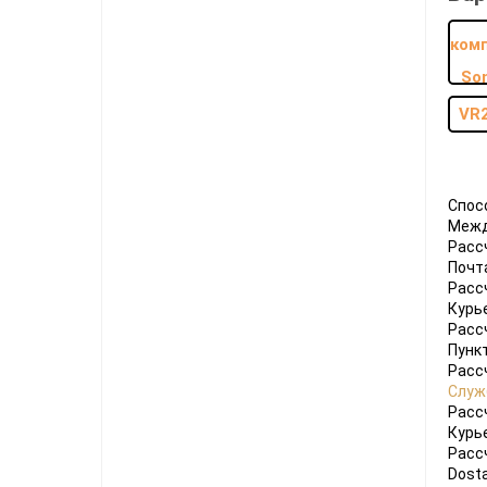
Ноутбуки
Планшеты
Телефоны
VR
Часы
Microsoft Xbox
Ninten
Спос
Межд
Series
[0]
Игры
[83]
Аксессуары
[13]
Switch
Расс
Почт
One
[5]
Игры
[69]
Аксессуары
[20]
Switch
Расс
Курь
360
[9]
Игры
[122]
Аксессуары
[22]
Расс
Пунк
Расс
Служ
Расс
Курь
Расс
Dosta