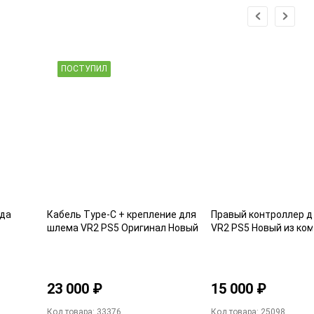
ПОСТУПИЛ
ада
Кабель Type-C + крепление для
Правый контроллер 
шлема VR2 PS5 Оригинал Новый
VR2 PS5 Новый из ко
23 000 ₽
15 000 ₽
Код товара: 33376
Код товара: 25098