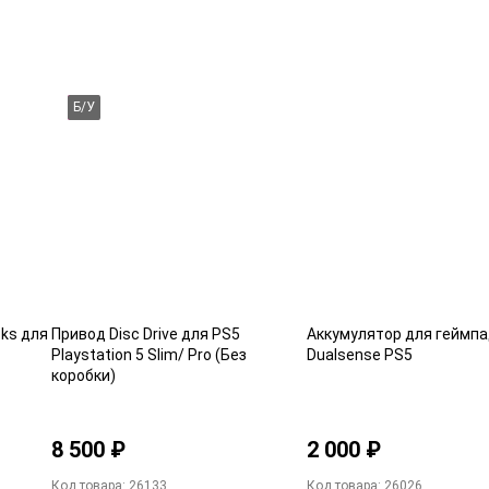
Б/У
cks для
Привод Disc Drive для PS5
Аккумулятор для геймп
Playstation 5 Slim/ Pro (Без
Dualsense PS5
коробки)
8 500 ₽
2 000 ₽
Код товара: 26133
Код товара: 26026