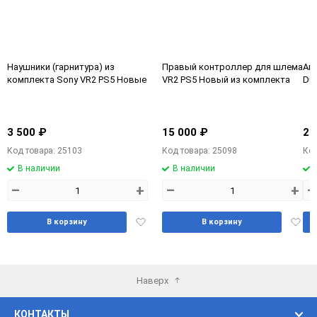
Наушники (гарнитура) из
Правый контроллер для шлема
Ак
комплекта Sony VR2 PS5 Новые
VR2 PS5 Новый из комплекта
Du
3 500 ₽
15 000 ₽
2 
Код товара: 25103
Код товара: 25098
Код
В наличии
В наличии
–
+
–
+
–
Добавить
Доба
В корзину
В корзину
в
в
избранное
избра
Наверх
КОНТАКТЫ