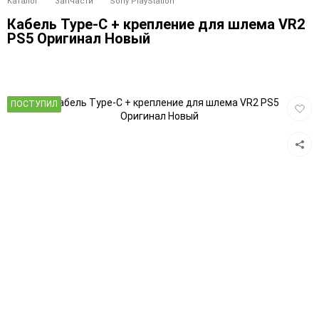
Каталог
Запчасти
Sony PlayStation
Кабель Type-C + крепление для шлема VR2
PS5 Оригинал Новый
Добав
ПОСТУПИЛ
в
избра