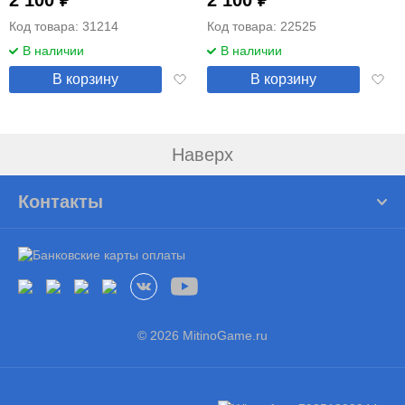
2 100 ₽
2 100 ₽
Код товара: 31214
Код товара: 22525
В наличии
В наличии
Добавить
Добав
В корзину
В корзину
в
в
избранное
избра
Наверх
Контакты
© 2026 MitinoGame.ru