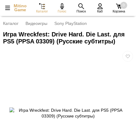
0
Mitino
Game
Каталог
Голос
Поиск
Каб
Корзина
Каталог
Видеоигры
Sony PlayStation
Игра Wreckfest: Drive Hard. Die Last. для
PS5 (PPSA 03309) (Русские субтитры)
Добав
в
избра